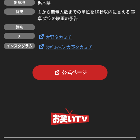
栃木県
出身地
１から無量大数までの単位を10秒以内に言える 電
特技
卓 架空の映画の予告
趣味
X
大野タカミチ
インスタグラム
ﾗﾝﾎﾞﾙﾏｰﾁﾝ 大野タカミチ
公式ページ