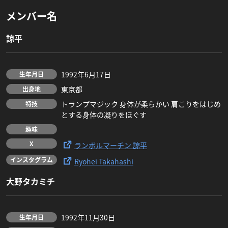
メンバー名
諒平
1992年6月17日
生年月日
東京都
出身地
トランプマジック 身体が柔らかい 肩こりをはじめ
特技
とする身体の凝りをほぐす
趣味
X
ランボルマーチン 諒平
インスタグラム
Ryohei Takahashi
大野タカミチ
1992年11月30日
生年月日