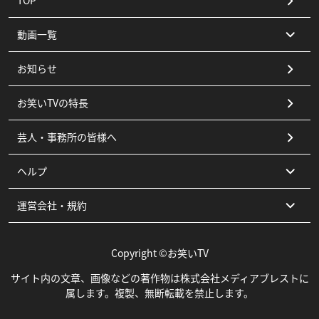
TOP
動画一覧
お知らせ
コント
お笑いTVの特長
漫才
芸人・事務所の皆様へ
ピン
ヘルプ
その他
運営会社・規約
よくある質問
お問い合わせ
運営会社
Copyright ©お笑いTV
利用規約
サイト内の文章、画像などの著作物は株式会社メディアブレストに
属します。複製、無断転載を禁止します。
特商法