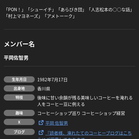
「PON！」「シューイチ」「あらびき団」「人志松本の○○な話」
「村上マヨネーズ」「アメトーーク」
メンバー名
平岡佐智男
1982年7月17日
生年月日
香川県
出身地
後味に甘い余韻が残る美味しいコーヒーを淹れる
特技
人をコーヒー豆に例える
コーヒーショップ巡り コーヒーショップ経営
趣味
X
平岡 佐智男
ブログ
『読者様、淹れたてのコーヒーブログはこち