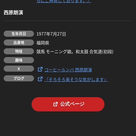
らにご用意しております。』
西原朗演
1977年7月27日
生年月日
福岡県
出身地
競馬 モーニング娘。和太鼓 合気道(初段)
特技
趣味
X
コーヒールンバ 西原朗演
ブログ
『そろそろ来そうな気がします』
公式ページ