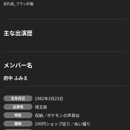
別れ話_プラン計画
主な出演歴
メンバー名
府中 ふみえ
1982年3月23日
生年月日
埼玉県
出身地
収納／ポケモンの声真似
特技
100円ショップ巡り／ぬい撮り
趣味