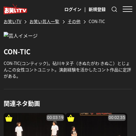
ログイン
|
新規登録
お笑いTV
お笑い芸人一覧
その他
CON-TIC
CON-TIC
CON-TIC(コンティック)。砧川キヌ子（きぬたがわ きぬこ）とじょ
んこの女性コントユニット。演劇経験を活かしたコント作品に定評
がある。
関連ネタ動画
00:03:19
00:02:35