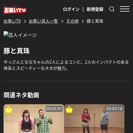
ログイン
|
新規登録
お笑いTV
お笑い芸人一覧
その他
豚と真珠
豚と真珠
やっさんとななちゃんの2人によるコンビ。2人のインパクトのある
体系とスピーディーなネタが魅力。
関連ネタ動画
00:03:31
00:03:18