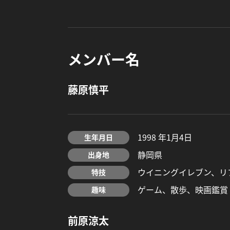
メンバー名
藤原慎平
1998 年1月4日
生年月日
静岡県
出身地
ウイニングイレブン、リ
特技
ゲーム、散歩、映画鑑賞
趣味
前原涼太