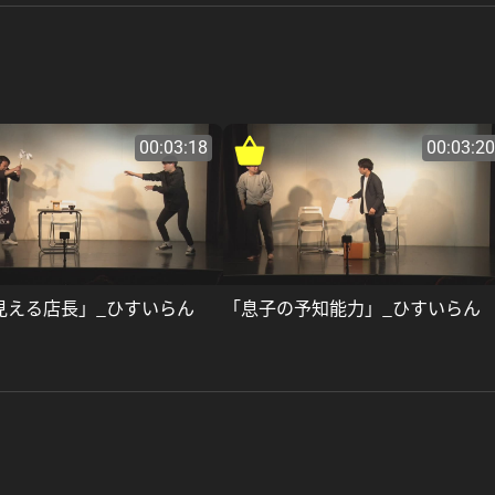
00:03:18
00:03:20
見える店長」_ひすいらん
「息子の予知能力」_ひすいらん