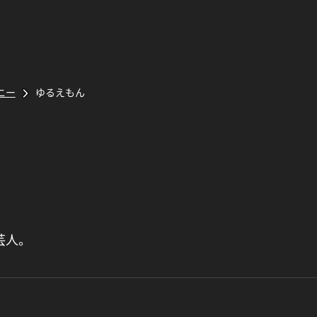
ニー
ゆるえもん
芸人。