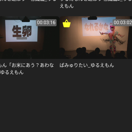
えもん
00:03:16
00:03:02
もん「お米にあう？あわな
ぱみゅりたい_ゆるえもん
_ゆるえもん