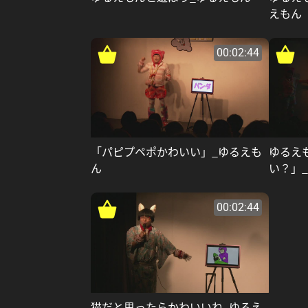
えもん
00:02:44
「パピプペポかわいい」_ゆるえも
ゆるえ
ん
い？」
00:02:44
猫だと思ったらかわいいね_ゆるえ