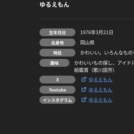
ゆるえもん
1976年3月21日
生年月日
岡山県
出身地
かわいい。いろんなもの
特技
かわいいもの探し、アイドルラ
趣味
絵鑑賞（歌川国芳）
ゆるえもん
X
ゆるえもん
Youtube
ゆるえもん
インスタグラム