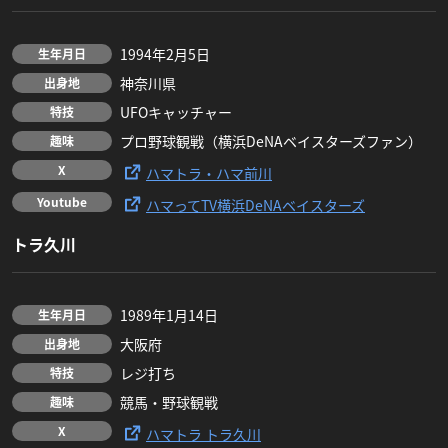
1994年2月5日
生年月日
神奈川県
出身地
UFOキャッチャー
特技
プロ野球観戦（横浜DeNAベイスターズファン）
趣味
X
ハマトラ・ハマ前川
Youtube
ハマってTV横浜DeNAベイスターズ
トラ久川
1989年1月14日
生年月日
大阪府
出身地
レジ打ち
特技
競馬・野球観戦
趣味
X
ハマトラ トラ久川