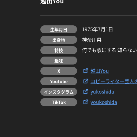
越田You
1975年7月1日
生年月日
神奈川県
出身地
何でも歌にする 知らな
特技
趣味
越田You
X
コピーライター芸人
Youtube
yukoshida
インスタグラム
youkoshida
TikTok