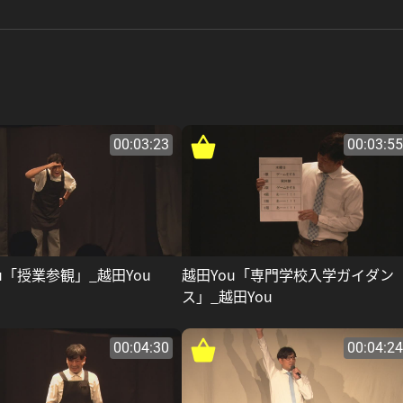
00:03:23
00:03:55
u「授業参観」_越田You
越田You「専門学校入学ガイダン
ス」_越田You
00:04:30
00:04:24