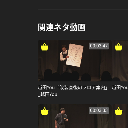
関連ネタ動画
00:03:47
越田You「改装直後のフロア案内」
越田Yo
_越田You
00:03:33