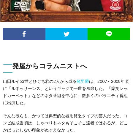
一
発屋からコラムニストへ
山田ルイ53世とひぐち君の2人から成る
髭男爵
は、2007～2008年頃
に「ルネッサーンス」というギャグで一世を風靡した。『爆笑レッ
ドカーペット』などのネタ番組を中心に、数多くのバラエティ番組
に出演した。
そんな彼らも、かつては典型的な器用貧乏タイプの芸人だった。コ
ンビ結成当初は、しゃべりもネタもそこそこ達者ではあるが、どこ
かぱっとしない印象がぬぐえなかった。