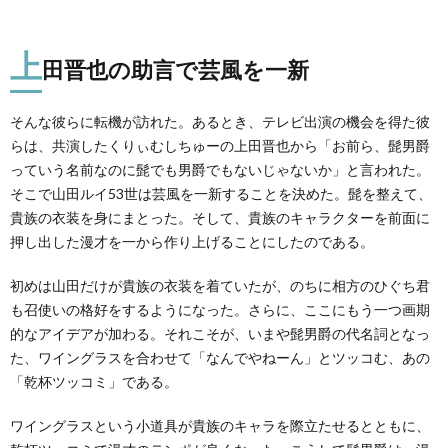
上
田晋也の助言で芸風を一新
そんな彼らに転機が訪れた。あるとき、テレビ出演の機会を得た彼
らは、共演したくりぃむしちゅーの上田晋也から「お前ら、髭男爵
っていう名前なのに髭でも男爵でもないじゃないか」と言われた。
そこで山田ルイ53世は芸風を一新することを決めた。髭を整えて、
貴族の衣装を身にまとった。そして、貴族のキャラクターを前面に
押し出した漫才を一から作り上げることにしたのである。
初めは山田だけが貴族の衣装を着ていたが、のちに相方のひぐち君
も召使いの格好をするようになった。さらに、ここにもう一つ画期
的なアイデアが加わる。それこそが、いまや髭男爵の代名詞となっ
た、ワイングラスを合わせて「なんでやねーん」とツッコむ、あの
「乾杯ツッコミ」である。
ワイングラスという小道具が貴族のキャラを際立たせるとともに、