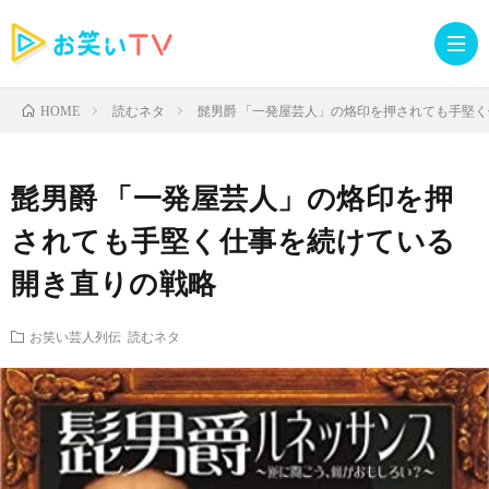
読むネタ
髭男爵 「一発屋芸人」の烙印を押されても手堅
HOME
記
髭男爵 「一発屋芸人」の烙印を押
事
人
されても手堅く仕事を続けている
開き直りの戦略
TOP
気
お
お笑い芸人列伝
読むネタ
記
知
ラ
事
ら
イ
読
せ・
ブ
む
イ