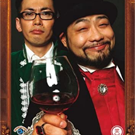
イ
レ
ネ
ン
お
ベ
ポ
タ
タ
笑
ン
ー
ビ
い
ト
ト
ュ
芸
情
ー
人
報
列
伝