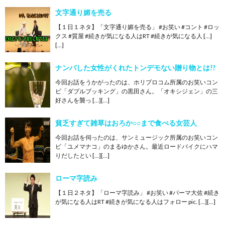
文字通り媚を売る
【１日１ネタ】「文字通り媚を売る」 #お笑い #コント #ロッ
クス #質屋 #続きが気になる人はRT #続きが気になる人 […]
[…]
ナンパした女性がくれたトンデモない贈り物とは!?
今回お話をうかがったのは、ホリプロコム所属のお笑いコン
ビ「ダブルブッキング」の黒田さん。「オキシジェン」の三
好さんを襲っ […][…]
貧乏すぎて雑草はおろか○○まで食べる女芸人
今回お話を伺ったのは、サンミュージック所属のお笑いコン
ビ「ユメマナコ」のまるゆかさん。最近ロードバイクにハマ
りだしたとい […][…]
ローマ字読み
【１日２ネタ】「ローマ字読み」 #お笑い #パーマ大佐 #続き
が気になる人はRT #続きが気になる人はフォロー pic. […][…]