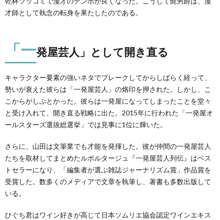
乾杯ツッコミで漫才のテンポが良くなった。こうして髭男爵は、漫
才師として執念の転身を果たしたのである。
「一
発屋芸人」として開き直る
キャラクター要素の強いネタでブレークしてからしばらく経って、
勢いが衰えた彼らは「一発屋芸人」の烙印を押された。しかし、こ
こからがしぶとかった。彼らは一発屋になってしまったことを堂々
と受け入れて、開き直る戦略に出た。2015年に行われた「一発屋オ
ールスターズ選抜総選挙」では見事に1位に輝いた。
さらに、山田は文筆業でも才能を発揮した。彼が仲間の一発屋芸人
たちを取材してまとめたルポルタージュ『一発屋芸人列伝』はベス
トセラーになり、「編集者が選ぶ雑誌ジャーナリズム賞」作品賞を
受賞した。数多くのメディアで文章を執筆し、著書も多数出版して
いる。
ひぐち君はワイン好きが高じて日本ソムリエ協会認定ワインエキス