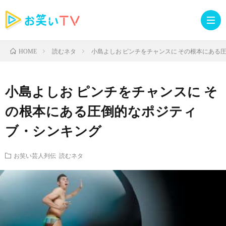
読むネタ
小島よしお ピンチをチャンスに その根本にある
HOME
記
小島よしお ピンチをチャンスに そ
事
人
の根本にある圧倒的なポジティ
ブ・シンキング
TOP
気
お
お笑い芸人列伝
読むネタ
記
知
ラ
事
ら
イ
読
せ・
ブ
む
イ