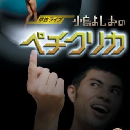
イ
レ
ネ
ン
お
ベ
ポ
タ
タ
笑
ン
ー
ビ
い
ト
ト
ュ
芸
情
ー
人
報
列
伝