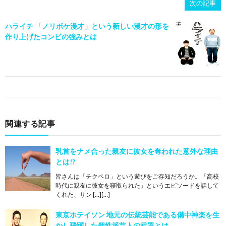
次の記事
ハライチ 「ノリボケ漫才」という新しい漫才の形を
作り上げたコンビの強みとは
関連する記事
乳首をナメ合った親友に彼女を奪われた意外な理由
とは!?
皆さんは「チクペロ」という遊びをご存知だろうか。「高校
時代に親友に彼女を寝取られた」というエピソードを話して
くれた、サン […][…]
東京ホテイソン 地元の伝統芸能である備中神楽を生
かし飛躍した個性派芸人の武器とは