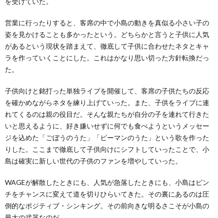
を受けていた。
営業に行ったりすると、客席の中で小島の動きを真似る小さい子の
姿を見かけることも多かったという。どちらかと言うと子供に人気
があるという現状を踏まえて、徹底して子供に合わせたネタとキャ
ラを作っていくことにした。これはかなり思い切った方針転換だっ
た。
子供向けと銘打った単独ライブを開催して、客席の子供たちの反応
を確かめながらネタを練り上げていった。また、子供をライブに連
れてくるのは親の役目だ。そんな親たちが自分の子を連れて行きた
いと思えるように、好き嫌いせずに何でも食べようというメッセー
ジを込めた「ごぼうのうた」「ピーマンのうた」という歌を作った
りした。ここまで徹底して子供向けにシフトしていったことで、小
島は確実に新しい世代の子供のファンを増やしていった。
WAGEが解散したときにも、人気が急落したときにも、小島はピン
チをチャンスに変えて道を切りひらいてきた。その裏にあるのは圧
倒的なポジティブ・シンキング。その前向きな明るさこそが小島の
最大の武器なのだ。