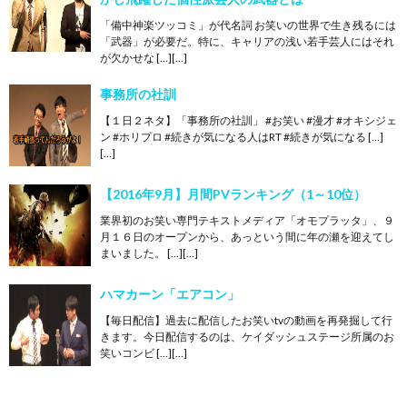
「備中神楽ツッコミ」が代名詞 お笑いの世界で生き残るには
「武器」が必要だ。特に、キャリアの浅い若手芸人にはそれ
が欠かせな […][…]
事務所の社訓
【１日２ネタ】「事務所の社訓」 #お笑い #漫才 #オキシジェ
ン #ホリプロ #続きが気になる人はRT #続きが気になる […]
[…]
【2016年9月】月間PVランキング（1～10位）
業界初のお笑い専門テキストメディア「オモプラッタ」、９
月１６日のオープンから、あっという間に年の瀬を迎えてし
まいました。 […][…]
ハマカーン「エアコン」
【毎日配信】過去に配信したお笑いtvの動画を再発掘して行
きます。今日配信するのは、ケイダッシュステージ所属のお
笑いコンビ […][…]