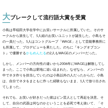
大
ブレークして流行語大賞を受賞
小島は早稲田大学在学中にお笑いサークルに所属していた。そのサ
ークルから派生して、5人組のお笑いユニットが誕生した。小島もそ
の一員だった。5人はコントグループ「WAGE」として芸能事務所に
も所属して、プロデビューを果たした。のちに『キングオブコン
ト』で優勝する
かもめんたる
の2人もWAGEのメンバーだった。
しかし、メンバーの方向性の違いから2006年にWAGEは解散してし
まった。ここで小島は窮地に追い込まれた。なぜなら、メンバーの
中でネタ作りを担当していたのは小島以外の人だったからだ。小島
は、自分でネタをまともに作った経験もないまま、1人で放り出され
てしまった。
それでも、お笑いが好きだった彼はピン芸人として再起を決意。そ
して、自分の武器は何なのかということを必死で考え抜いて、「そ