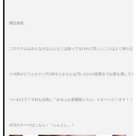
閑話休題。

このコラムはみんながなんとなくは知ってるけれど詳しいことはよく知らない
イボ痔がどうとかケツ穴100％とかそんな汚いだけの前置きでお茶を濁してる
つーわけで！今日も元気に『ゆるふわ系愛国コラム』スタートだ！オラ！！

今日のテーマはこちら！『ふんどし』！
