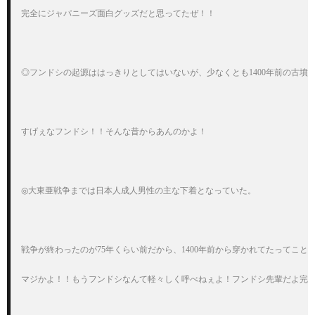
完全にジャパニーズ面白グッズだと思ってたぜ！！

◎フンドシの起源ははっきりとしてはいないが、少なくとも1400年前の古墳
すげぇなフンドシ！！そんな昔からあんのかよ！

◎大東亜戦争までは日本人成人男性の主な下着となっていた。

戦争が終わったのが75年くらい前だから、1400年前から穿かれてたってこと
マジかよ！！もうフンドシなんて軽々しく呼べねぇよ！フンドシ先輩だよ完全