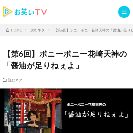
読むネタ
【第6回】ボニーボニー花崎天神の「醤油が足り
HOME
記
【第6回】ボニーボニー花崎天神の
事
人
「醤油が足りねぇよ」
TOP
気
お
読むネタ
記
知
ラ
事
ら
イ
読
せ・
ブ
む
イ