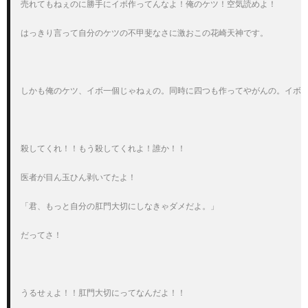
売れてもねぇのに勝手にイボ作ってんなよ！俺のケツ！空気読めよ！

はっきり言って自分のケツの不甲斐なさに激おこの花崎天神です。

しかも俺のケツ、イボ一個じゃねぇの。同時に四つも作ってやがんの。イボ。
殺してくれ！！もう殺してくれよ！誰か！！

医者が目ん玉ひん剥いてたよ！

「君、もっと自分の肛門大切にしなきゃダメだよ。」

だってさ！

うるせぇよ！！肛門大切にってなんだよ！！
