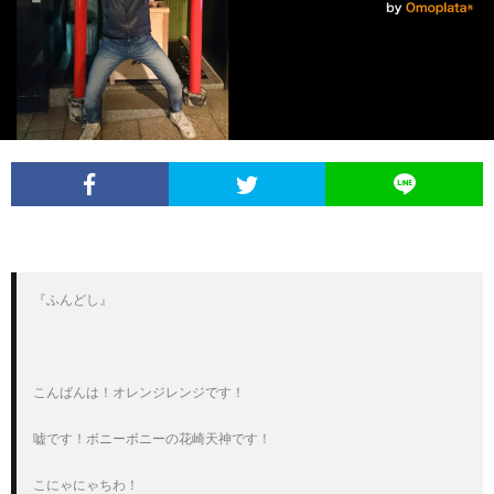
イ
レ
ネ
ン
お
ベ
ポ
タ
タ
笑
ン
ー
ビ
い
ト
ト
ュ
芸
情
ー
人
『ふんどし』

報
列
伝
こんばんは！オレンジレンジです！

嘘です！ボニーボニーの花崎天神です！

こにゃにゃちわ！
