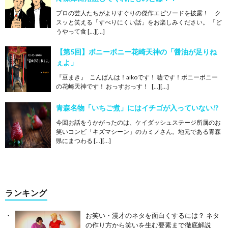
プロの芸人たちがよりすぐりの傑作エピソードを披露！ ク
スッと笑える「すべりにくい話」をお楽しみください。 「ど
うやって食 […][…]
【第5回】ボニーボニー花崎天神の「醤油が足りね
ぇよ」
『豆まき』 こんばんは！aikoです！ 嘘です！ボニーボニー
の花崎天神です！ おっすおっす！ […][…]
青森名物「いちご煮」にはイチゴが入っていない!?
今回お話をうかがったのは、ケイダッシュステージ所属のお
笑いコンビ「キズマシーン」のカミノさん。地元である青森
県にまつわる […][…]
ランキング
お笑い・漫才のネタを面白くするには？ ネタ
の作り方から笑いを生む要素まで徹底解説