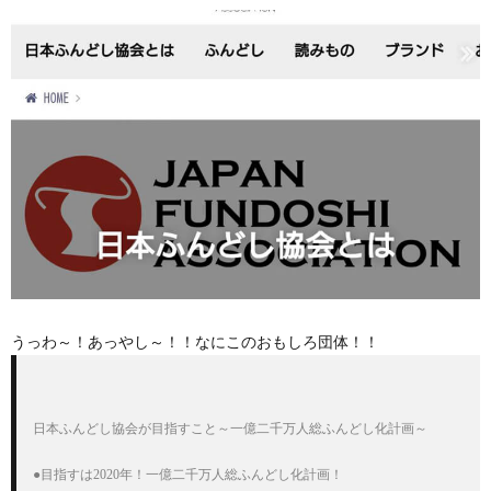
うっわ～！あっやし～！！なにこのおもしろ団体！！
日本ふんどし協会が目指すこと～一億二千万人総ふんどし化計画～

●目指すは2020年！一億二千万人総ふんどし化計画！
