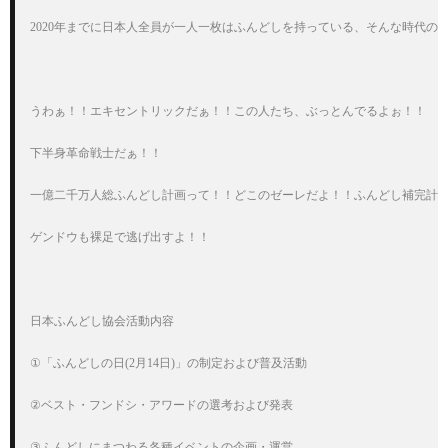
2020年までに日本人全員が一人一枚はふんどしを持っている、そんな時代の到
うわぁ！！エキセントリックだぁ！！この人たち、ぶっとんでるよぉ！！

下半身革命戦士だぁ！！

一億二千万人総ふんどし計画って！！どこのゼーレだよ！！ふんどし補完計画
ゲンドウも裸足で逃げ出すよ！！

日本ふんどし協会活動内容

①「ふんどしの日(2月14日)」の制定および普及活動

②ベスト・フンドシ・アワードの選考および発表

③ふんどしにまつわる各種イベントの企画・運営
