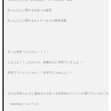
④ふんどしに関する社会への提言

⑤ふんどしに関するセミナーなどの教育活動

ずっと何言ってんだよ！！！！

こえぇよ！！この人たち、想像以上に本気でこえぇよ！！

本気でフンドシじゃん！！生半可じゃねぇよ！！

そんな日本ふんどし協会さんがおくる女性向けフンドシの新ブランドがこちら