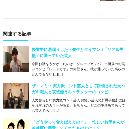
関連する記事
授業中に居眠りしたら先生とタイマン!?「リアル男
塾」に通っていた芸人
今回お話をうかがったのは、グレープカンパニー所属のお笑
いコンビ「レッドガオ」の赤壁さん。彼が通っていた高校の
とんでもない […][…]
ザ・マミィ 実力派コント芸人として評価された元ハ
ガキ職人と哀愁漂うキャラクターのコンビ
人力舎らしい実力派コント芸人 お笑い芸人の所属事務所には
それぞれのカラーがある。もちろん、どこの事務所であって
も芸人であ […][…]
「どうやって食えばええの？」 忙しいお母さんが
冷凍庫に用意してくれたものとは！？