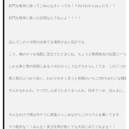
肛門を粗末に扱ってごめんなさいってか！？わけわかんねぇだろ！！

肛門を粗末に扱った記憶なんてねぇよ！！！！

ほんでこのイボ痔の出来てる場所がまた厄介でさ。

こう、俺のケツを地図に見立てたときにね、ちょうど東西南北の位置に一つず
しかも東と西の対面にあるイボがけっこうなデカさらしくてさ、この二つがぶ
東と西のぶつかり合い。わかりやすく言うと初期のいちご100％みたいな構図ね
そらかなわんわ。ケツ穴しんぼうたまりまへんわ。往生でっせ。ほんまに。

そんなわけで僕は今ケツに座薬ぶっこみながらこのコラムを書いてます。

マジ勘弁な！！みんな！多少文章が粗くても大目にみてくれよな！！
