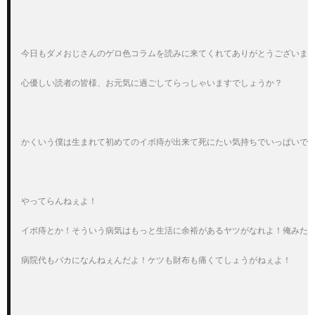
今日もダメおじさんのゲロ色コラムを読みに来てくれてありがとうございます
心優しい読者の皆様、お元気に過ごしてらっしゃいますでしょうか？

かくいう僕は生まれて初めてのイボ痔が出来て死にたい気持ちでいっぱいです
やってらんねぇよ！

イボ痔とか！そういう病気はもっと生活に余裕があるヤツがなれよ！俺みたい
病院代もバカになんねぇんだよ！ケツも財布も痛くてしょうがねぇよ！
