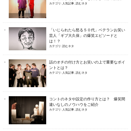
カテゴリ:
人気記事
,
読むネタ
「いじられたら怒る５０代」ベテランお笑い
芸人「ギブ大久保」の爆笑エピソードと
は！？
カテゴリ:
読むネタ
話のオチの付け方とお笑いの上で重要なポイ
ントとは？
カテゴリ:
人気記事
,
読むネタ
コントのネタや設定の作り方とは？ 爆笑間
違いなしのノウハウをご紹介
カテゴリ:
人気記事
,
読むネタ