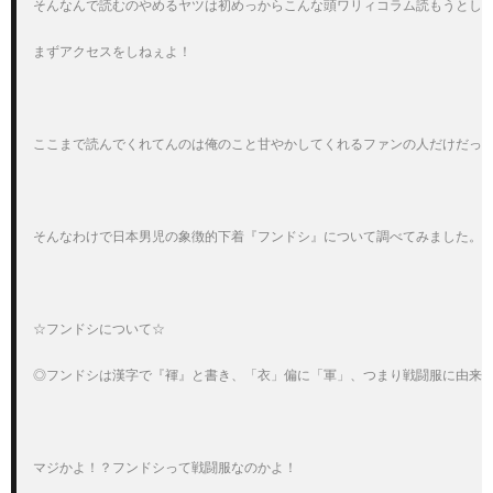
そんなんで読むのやめるヤツは初めっからこんな頭ワリィコラム読もうとしね
まずアクセスをしねぇよ！

ここまで読んでくれてんのは俺のこと甘やかしてくれるファンの人だけだって
そんなわけで日本男児の象徴的下着『フンドシ』について調べてみました。

☆フンドシについて☆

◎フンドシは漢字で『褌』と書き、「衣」偏に「軍」、つまり戦闘服に由来す
マジかよ！？フンドシって戦闘服なのかよ！
