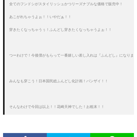
全てのフンドシがスタイリッシュかつリーズナブルな価格で販売中！

あこがれちゃうよぉ！！いやだぁ！！

穿きたくなっちゃうぅ！ふんどし穿きたくなっちゃうよぉ！！

つーわけで！今後僕がもらって一番嬉しい差し入れは『ふんどし』になりまし
みんなも穿こう！日本国民総ふんどし化計画！バンザイ！！

そんなわけで今回は以上！！花崎天神でした！お粗末！！