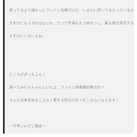
思ってるより凄かったフンドシ先輩だけど、いまだに穿いてる人っているのか
さすがにもうそれはないか。だって平成ももう終わっし。嵐も休止宣言する時
さすがにいないよね。

ところがぎっちょん！

調べてみたらちゃんといたよ。フンドシ先輩愛好家の方々。

そんな日本文化をこよなく愛する烈士の方々がこちらになります！
