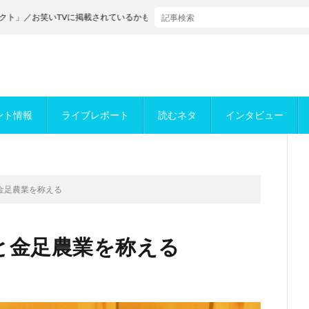
笑いTVに掲載されているかもめんたるが決勝進出！
ント情報
ライブレポート
読むネタ
インタビュー
金足農業を称える
と金足農業を称える