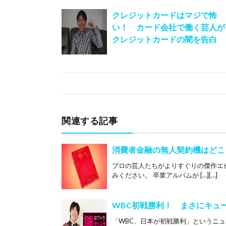
クレジットカードはマジで怖
い！ カード会社で働く芸人が
クレジットカードの闇を告白
関連する記事
消費者金融の無人契約機はどこ
プロの芸人たちがよりすぐりの傑作エ
みください。 卒業アルバムが […][…]
WBC初戦勝利！ まさにキュ
「WBC、日本が初戦勝利」というニ