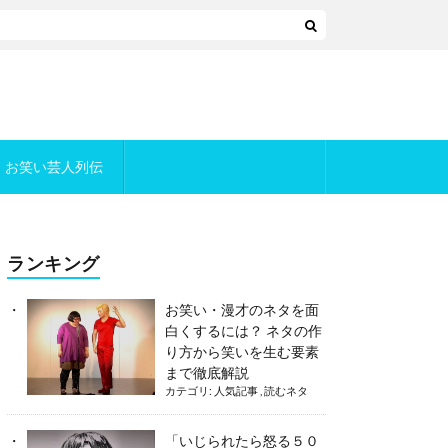
お笑い芸人列伝
ランキング
お笑い・漫才のネタを面
白くするには？ ネタの作
り方から笑いを生む要素
まで徹底解説
カテゴリ:
人気記事
,
読むネタ
「いじられたら怒る５０