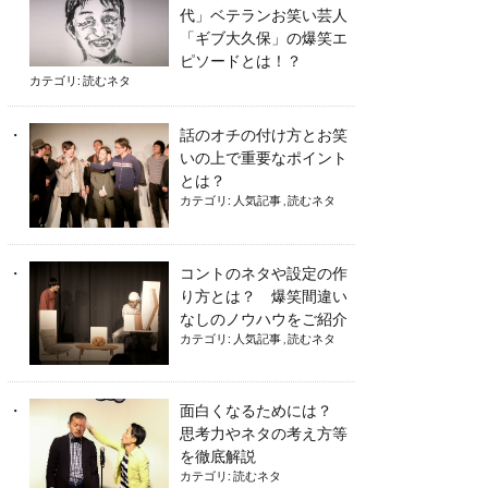
代」ベテランお笑い芸人
「ギブ大久保」の爆笑エ
ピソードとは！？
カテゴリ:
読むネタ
話のオチの付け方とお笑
いの上で重要なポイント
とは？
カテゴリ:
人気記事
,
読むネタ
コントのネタや設定の作
り方とは？ 爆笑間違い
なしのノウハウをご紹介
カテゴリ:
人気記事
,
読むネタ
面白くなるためには？
思考力やネタの考え方等
を徹底解説
カテゴリ:
読むネタ