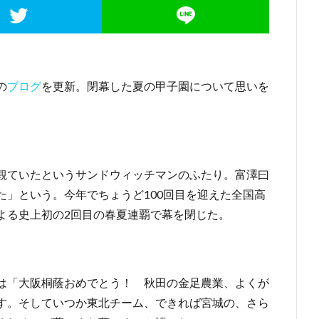
の
ブログ
を更新。閉幕した夏の甲子園について思いを
観ていたというサンドウィッチマンのふたり。富澤曰
た」という。今年でちょうど100回目を迎えた全国高
よる史上初の2回目の春夏連覇で幕を閉じた。
は「大阪桐蔭おめでとう！ 秋田の金足農業、よくが
す。そしていつか東北チーム、できれば宮城の、さら