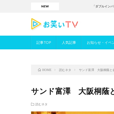
NEW
「ダブルインパクト」／お
記事TOP
人気記事
お知らせ・イベ
読むネタ
サンド富澤 大阪桐蔭と
HOME
サンド富澤 大阪桐蔭
読むネタ