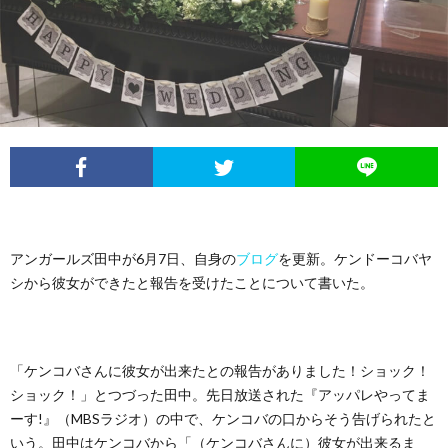
イ
レ
ネ
ン
お
ベ
ポ
タ
タ
笑
ン
ー
ビ
い
ト
ト
ュ
芸
情
ー
人
アンガールズ田中が6月7日、自身の
ブログ
を更新。ケンドーコバヤ
シから彼女ができたと報告を受けたことについて書いた。
報
列
伝
「ケンコバさんに彼女が出来たとの報告がありました！ショック！
ショック！」とつづった田中。先日放送された『アッパレやってま
ーす!』（MBSラジオ）の中で、ケンコバの口からそう告げられたと
いう。田中はケンコバから「（ケンコバさんに）彼女が出来るま