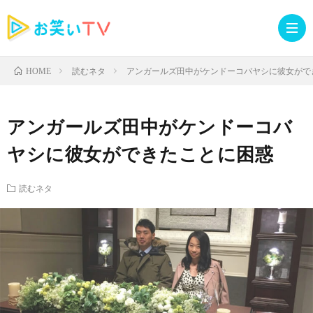
読むネタ
アンガールズ田中がケンドーコバヤシに彼女がで
HOME
記
アンガールズ田中がケンドーコバ
事
人
ヤシに彼女ができたことに困惑
TOP
気
お
読むネタ
記
知
ラ
事
ら
イ
読
せ・
ブ
む
イ