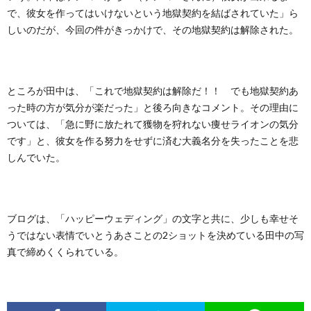
で、彼女を作ってはいけないという地獄契約を結ばされていた」ら
しいのだが、今回の件がきっかけで、その地獄契約は解除された。
ところが田中は、「これで地獄契約は解除だ！！ でも地獄契約あ
った時の方が気分が楽だった」と後ろ向きなコメント。その理由に
ついては、「急に野に放たれて獲物を狩れない痩せライオンの気分
です」と、彼女を作る努力をせずに済む大義名分を失ったことを悲
しんでいた。
ブログは、「ハッピーウェディング」の文字と共に、少しも幸せそ
うではない表情でいとうあさことの2ショットを決めている田中の写
真で締めくくられている。