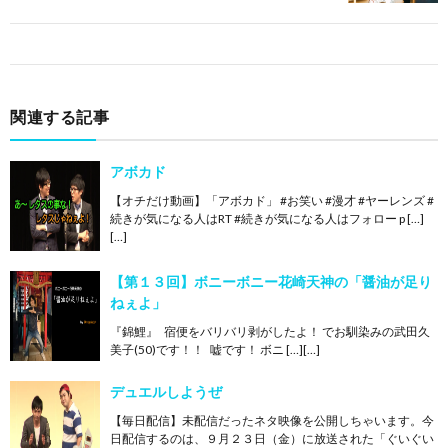
関連する記事
アボカド
【オチだけ動画】「アボカド」 #お笑い #漫才 #ヤーレンズ #
続きが気になる人はRT #続きが気になる人はフォロー p […]
[…]
【第１３回】ボニーボニー花崎天神の「醤油が足り
ねぇよ」
『錦鯉』 宿便をバリバリ剥がしたよ！ でお馴染みの武田久
美子(50)です！！ 嘘です！ ボニ […][…]
デュエルしようぜ
【毎日配信】未配信だったネタ映像を公開しちゃいます。今
日配信するのは、９月２３日（金）に放送された「ぐいぐい