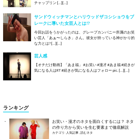
チャップリン […][…]
サンドウィッチマンとハリウッドザコシショウをブ
レークに導いた女芸人とは!?
今回お話をうかがったのは、グレープカンパニー所属のお笑
い芸人「あぁ〜しらき」さん。彼女が持っている神がかり的
な力とは? […][…]
芸人感
【オチだけ動画】「あま福」 #お笑い #漫才 #あま福 #続きが
気になる人はRT #続きが気になる人はフォロー pic. […][…]
ランキング
お笑い・漫才のネタを面白くするには？ ネタ
の作り方から笑いを生む要素まで徹底解説
カテゴリ:
人気記事
,
読むネタ