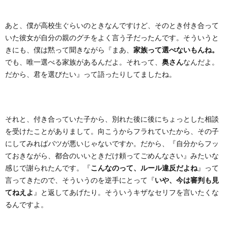
あと、僕が高校生ぐらいのときなんですけど、そのとき付き合って
いた彼女が自分の親のグチをよく言う子だったんです。そういうと
きにも、僕は黙って聞きながら『まあ、
家族って選べないもんね。
でも、唯一選べる家族があるんだよ。それって、
奥さん
なんだよ。
だから、君を選びたい』って語ったりしてましたね。
それと、付き合っていた子から、別れた後に後にちょっとした相談
を受けたことがありまして。向こうからフラれていたから、その子
にしてみればバツが悪いじゃないですか。だから、『自分からフッ
ておきながら、都合のいいときだけ頼ってごめんなさい』みたいな
感じで謝られたんです。『
こんなのって、ルール違反だよね
』って
言ってきたので、そういうのを逆手にとって『
いや、今は審判も見
てねえよ
』と返してあげたり。そういうキザなセリフを言いたくな
るんですよ。