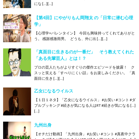
にな […][…]
【第4回】にやがりもん岡翔太 の「日常に潜む心理
学」
【心理学×バレンタイン】 今回も興味持ってくれてありがと
う。 感謝感激雨男。 どうも、外に出 […][…]
「真面目に生きるのが一番だ」 そう教えてくれた
「ある先輩芸人」とは！？
プロの芸人たちがよりすぐりの傑作エピソードを披露！ ク
スッと笑える「すべりにくい話」をお楽しみください。 「真
面目に生き […][…]
乙女になるウイルス
【１日１ネタ】「乙女になるウイルス」 #お笑い #コント #ダ
ブルブッキング #続きが気になる人はRT #続きが気になる […]
[…]
九州出身
【オチだけ動画】「九州出身」 #お笑い #コント #真夜中クラ