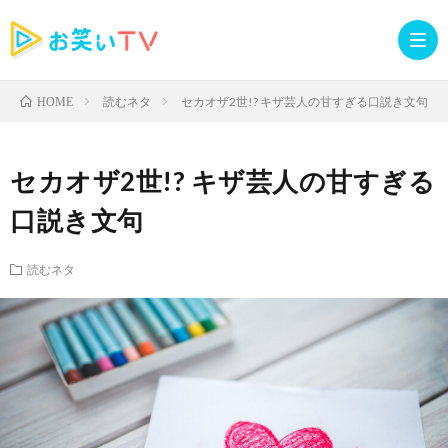
読むネタ
セカオザ2世!? キザ芸人の甘すぎる口説き文句
HOME
記
セカオザ2世!? キザ芸人の甘すぎる
事
人
口説き文句
TOP
気
お
読むネタ
記
知
ラ
事
ら
イ
読
せ・
ブ
む
イ