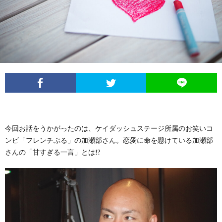
イ
レ
ネ
ン
お
ベ
ポ
タ
タ
笑
ン
ー
ビ
い
ト
ト
ュ
芸
情
ー
人
今回お話をうかがったのは、ケイダッシュステージ所属のお笑いコ
ンビ「フレンチぶる」の加瀬部さん。恋愛に命を懸けている加瀬部
報
列
さんの「甘すぎる一言」とは!?
伝