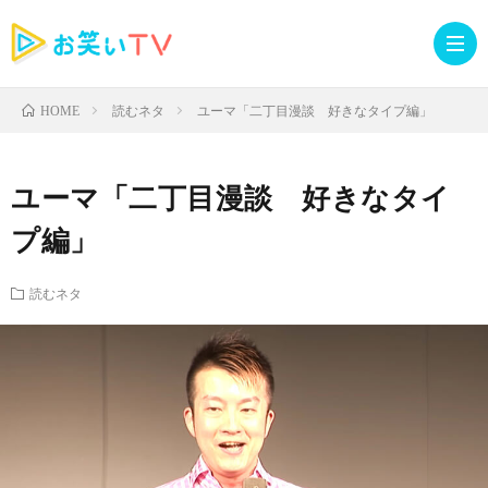
読むネタ
ユーマ「二丁目漫談 好きなタイプ編」
HOME
記
ユーマ「二丁目漫談 好きなタイ
事
人
プ編」
TOP
気
お
読むネタ
記
知
ラ
事
ら
イ
読
せ・
ブ
む
イ