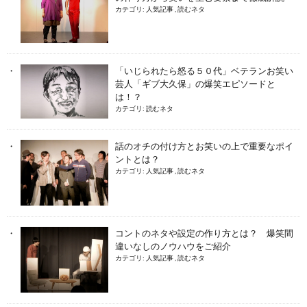
カテゴリ:
人気記事
,
読むネタ
「いじられたら怒る５０代」ベテランお笑い
芸人「ギブ大久保」の爆笑エピソードと
は！？
カテゴリ:
読むネタ
話のオチの付け方とお笑いの上で重要なポイ
ントとは？
カテゴリ:
人気記事
,
読むネタ
コントのネタや設定の作り方とは？ 爆笑間
違いなしのノウハウをご紹介
カテゴリ:
人気記事
,
読むネタ