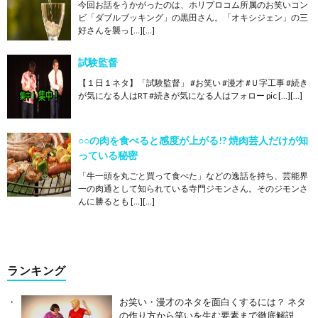
今回お話をうかがったのは、ホリプロコム所属のお笑いコン
ビ「ダブルブッキング」の黒田さん。「オキシジェン」の三
好さんを襲っ […][…]
試験監督
【１日１ネタ】「試験監督」 #お笑い #漫才 #Ｕ字工事 #続き
が気になる人はRT #続きが気になる人はフォロー pic […][…]
○○の肉を食べると感度が上がる!? 焼肉芸人だけが知
っている秘密
「牛一頭を丸ごと買って食べた」などの逸話を持ち、芸能界
一の肉通として知られている寺門ジモンさん。そのジモンさ
んに勝るとも […][…]
ランキング
お笑い・漫才のネタを面白くするには？ ネタ
の作り方から笑いを生む要素まで徹底解説