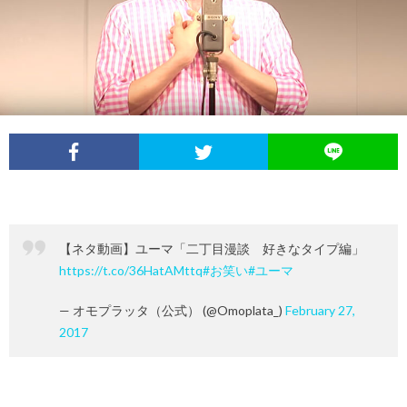
イ
レ
ネ
ン
お
ベ
ポ
タ
タ
笑
ン
ー
ビ
い
ト
ト
ュ
芸
情
ー
人
【ネタ動画】ユーマ「二丁目漫談 好きなタイプ編」
報
https://t.co/36HatAMttq
#お笑い
#ユーマ
列
— オモプラッタ（公式） (@Omoplata_)
February 27,
伝
2017