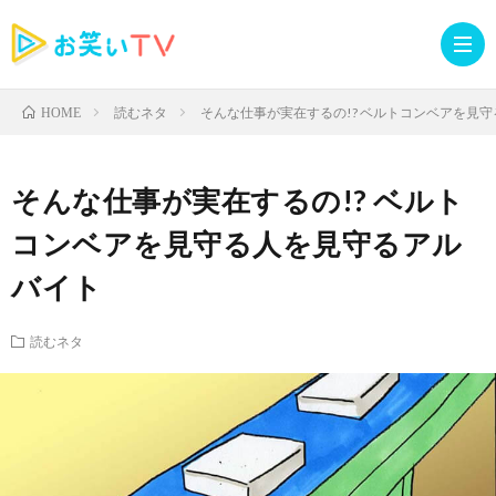
読むネタ
そんな仕事が実在するの!? ベルトコンベアを見
HOME
記
そんな仕事が実在するの!? ベルト
事
人
コンベアを見守る人を見守るアル
バイト
TOP
気
お
読むネタ
記
知
ラ
事
ら
イ
読
せ・
ブ
む
イ