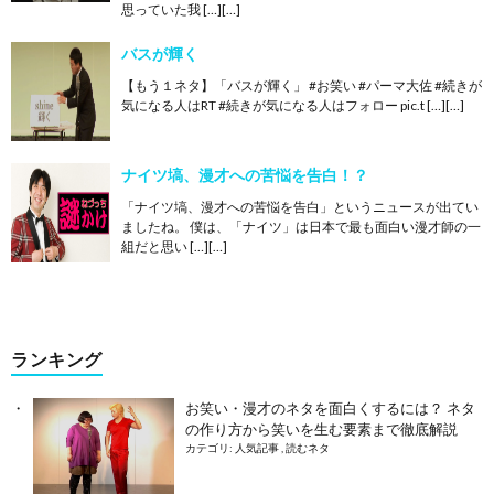
思っていた我 […][…]
バスが輝く
【もう１ネタ】「バスが輝く」 #お笑い #パーマ大佐 #続きが
気になる人はRT #続きが気になる人はフォロー pic.t […][…]
ナイツ塙、漫才への苦悩を告白！？
「ナイツ塙、漫才への苦悩を告白」というニュースが出てい
ましたね。 僕は、「ナイツ」は日本で最も面白い漫才師の一
組だと思い […][…]
ランキング
お笑い・漫才のネタを面白くするには？ ネタ
の作り方から笑いを生む要素まで徹底解説
カテゴリ:
人気記事
,
読むネタ