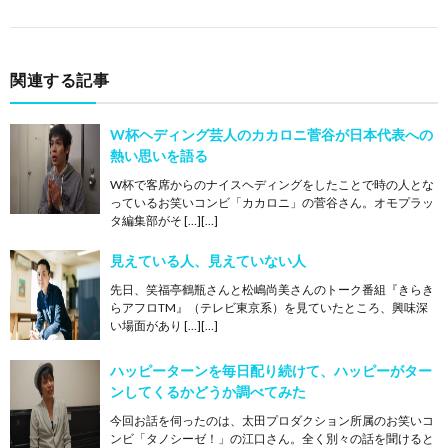
関連する記事
W杯ヘディング芸人のカカロニ菅谷が日本代表への
熱い思いを語る
W杯で客席からのナイスヘディングをしたことで時の人とな
っているお笑いコンビ「カカロニ」の菅谷さん。オモプラッ
タ編集部がそ […][…]
見えている人、見えていない人
先日、笑福亭鶴瓶さんと松嶋尚美さんのトーク番組『きらき
らアフロTM』（テレビ東京系）を見ていたところ、興味深
い場面があり […][…]
ハッピーターンを毎日配り続けて、ハッピーがター
ンしてくるかどうか調べてみた
今回お話を伺ったのは、太田プロダクション所属のお笑いコ
ンビ「タノシーゼ！」の江口さん。全く別々の話を聞けると