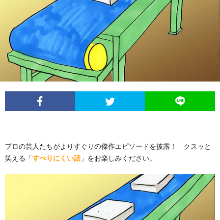
イ
レ
ネ
ン
お
ベ
ポ
タ
タ
笑
ン
ー
ビ
い
ト
ト
ュ
芸
情
ー
人
報
プロの芸人たちがよりすぐりの傑作エピソードを披露！ クスッと
列
笑える「
すべりにくい話
」をお楽しみください。
伝