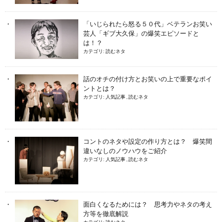
「いじられたら怒る５０代」ベテランお笑い
芸人「ギブ大久保」の爆笑エピソードと
は！？
カテゴリ:
読むネタ
話のオチの付け方とお笑いの上で重要なポイ
ントとは？
カテゴリ:
人気記事
,
読むネタ
コントのネタや設定の作り方とは？ 爆笑間
違いなしのノウハウをご紹介
カテゴリ:
人気記事
,
読むネタ
面白くなるためには？ 思考力やネタの考え
方等を徹底解説
カテゴリ:
読むネタ