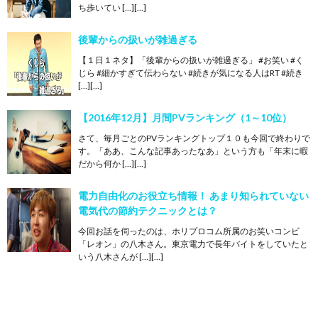
ち歩いてい […][…]
後輩からの扱いが雑過ぎる
【１日１ネタ】「後輩からの扱いが雑過ぎる」 #お笑い #く
じら #細かすぎて伝わらない #続きが気になる人はRT #続き
[…][…]
【2016年12月】月間PVランキング（1～10位）
さて、毎月ごとのPVランキングトップ１０も今回で終わりで
す。「ああ、こんな記事あったなあ」という方も「年末に暇
だから何か […][…]
電力自由化のお役立ち情報！ あまり知られていない
電気代の節約テクニックとは？
今回お話を伺ったのは、ホリプロコム所属のお笑いコンビ
「レオン」の八木さん。東京電力で長年バイトをしていたと
いう八木さんが […][…]