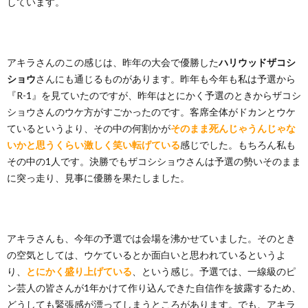
しています。
アキラさんのこの感じは、昨年の大会で優勝した
ハリウッドザコシ
ショウ
さんにも通じるものがあります。昨年も今年も私は予選から
『R-1』を見ていたのですが、昨年はとにかく予選のときからザコシ
ショウさんのウケ方がすごかったのです。客席全体がドカンとウケ
ているというより、その中の何割かが
そのまま死んじゃうんじゃな
いかと思うくらい激しく笑い転げている
感じでした。もちろん私も
その中の1人です。決勝でもザコシショウさんは予選の勢いそのまま
に突っ走り、見事に優勝を果たしました。
アキラさんも、今年の予選では会場を沸かせていました。そのとき
の空気としては、ウケているとか面白いと思われているというよ
り、
とにかく盛り上げている
、という感じ。予選では、一線級のピ
ン芸人の皆さんが1年かけて作り込んできた自信作を披露するため、
どうしても緊張感が漂ってしまうところがあります。でも、アキラ