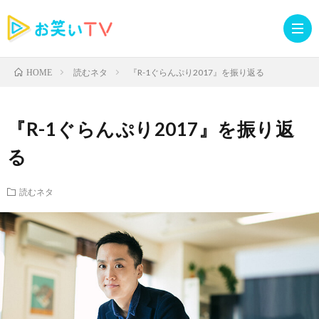
読むネタ
『R-1ぐらんぷり2017』を振り返る
HOME
記
『R-1ぐらんぷり2017』を振り返
事
人
る
TOP
気
お
読むネタ
記
知
ラ
事
ら
イ
読
せ・
ブ
む
イ