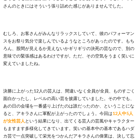
さんのときにはそういう張り詰めた感じがありませんでした。
むしろ、お客さんがみんなリラックスしていて、彼のパフォーマン
スをお祭り気分で楽しんでいるようなところがあったのです。もち
ろん、股間が見えるか見えないかギリギリの決死の芸なので、別の
意味での緊張感はあるわけですが。ただ、その空気をうまく笑いに
変えていましたね。
決勝に上がった12人の芸人は、間違いなく全員が全員、ものすごく
面白かったし、レベルの高い芸を披露していました。その中でも、
あの日の会場を一番盛り上げたのは誰だったのか、ということにな
ると、アキラさんに軍配が上がったのでしょう。今回は
12人中5人
が女性芸人
という結果になり、出てくる芸人の芸風やキャラクター
もますます多様化してきています。笑いの基本中の基本であるハダ
カ芸で一点突破して栄光をつかんだアキラさんの偉業は、決して忘