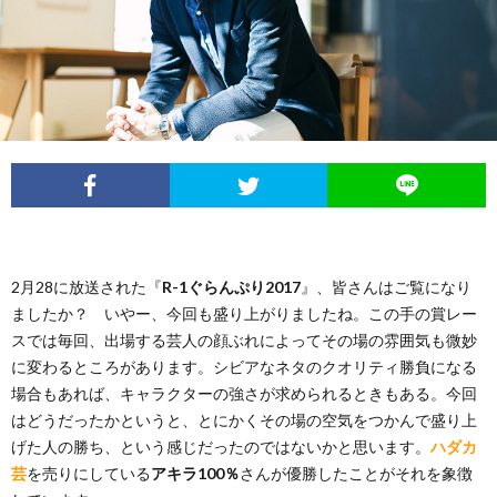
イ
レ
ネ
ン
お
ベ
ポ
タ
タ
笑
ン
ー
ビ
い
ト
ト
ュ
芸
情
ー
人
2月28に放送された『
R-1ぐらんぷり2017
』、皆さんはご覧になり
ましたか？ いやー、今回も盛り上がりましたね。この手の賞レー
報
列
スでは毎回、出場する芸人の顔ぶれによってその場の雰囲気も微妙
に変わるところがあります。シビアなネタのクオリティ勝負になる
場合もあれば、キャラクターの強さが求められるときもある。今回
伝
はどうだったかというと、とにかくその場の空気をつかんで盛り上
げた人の勝ち、という感じだったのではないかと思います。
ハダカ
芸
を売りにしている
アキラ100％
さんが優勝したことがそれを象徴