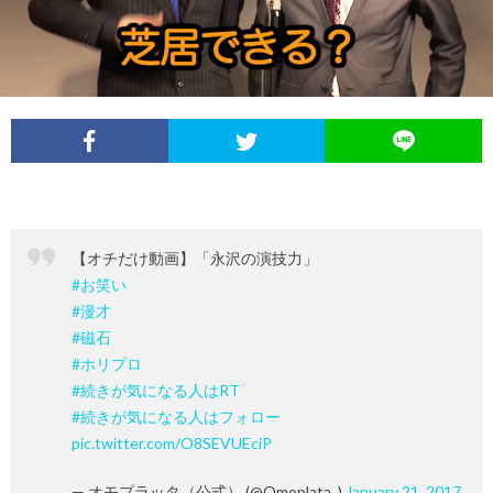
イ
レ
ネ
ン
お
ベ
ポ
タ
タ
笑
ン
ー
ビ
い
ト
ト
ュ
芸
【オチだけ動画】「永沢の演技力」
情
ー
人
#お笑い
#漫才
報
列
#磁石
#ホリプロ
#続きが気になる人はRT
伝
#続きが気になる人はフォロー
pic.twitter.com/O8SEVUEciP
— オモプラッタ（公式） (@Omoplata_)
January 21, 2017