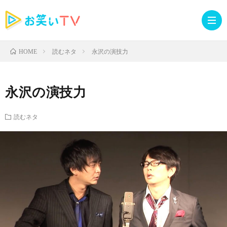
読むネタ
永沢の演技力
HOME
記
永沢の演技力
事
人
読むネタ
TOP
気
お
記
知
ラ
事
ら
イ
読
せ・
ブ
む
イ