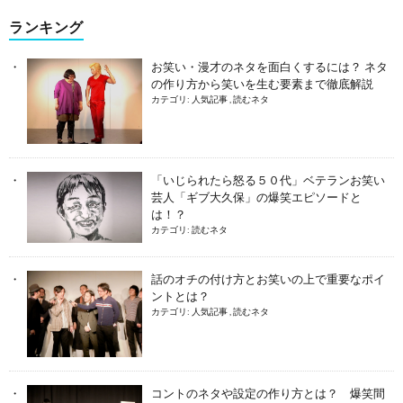
ランキング
お笑い・漫才のネタを面白くするには？ ネタ
の作り方から笑いを生む要素まで徹底解説
カテゴリ:
人気記事
,
読むネタ
「いじられたら怒る５０代」ベテランお笑い
芸人「ギブ大久保」の爆笑エピソードと
は！？
カテゴリ:
読むネタ
話のオチの付け方とお笑いの上で重要なポイ
ントとは？
カテゴリ:
人気記事
,
読むネタ
コントのネタや設定の作り方とは？ 爆笑間