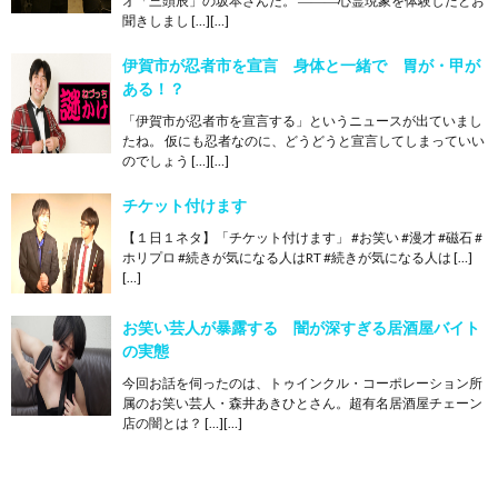
オ「三頭辰」の坂本さんだ。 ―――心霊現象を体験したとお
聞きしまし […][…]
伊賀市が忍者市を宣言 身体と一緒で 胃が・甲が
ある！？
「伊賀市が忍者市を宣言する」というニュースが出ていまし
たね。 仮にも忍者なのに、どうどうと宣言してしまっていい
のでしょう […][…]
チケット付けます
【１日１ネタ】「チケット付けます」 #お笑い #漫才 #磁石 #
ホリプロ #続きが気になる人はRT #続きが気になる人は […]
[…]
お笑い芸人が暴露する 闇が深すぎる居酒屋バイト
の実態
今回お話を伺ったのは、トゥインクル・コーポレーション所
属のお笑い芸人・森井あきひとさん。超有名居酒屋チェーン
店の闇とは？ […][…]