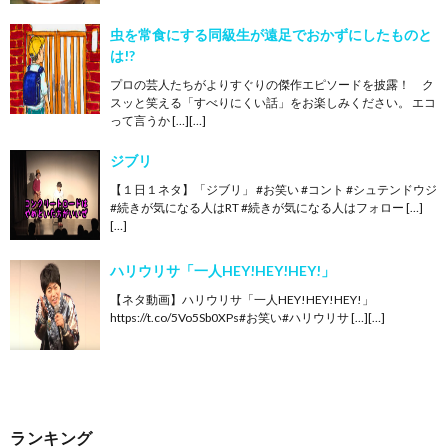
虫を常食にする同級生が遠足でおかずにしたものと
は!?
プロの芸人たちがよりすぐりの傑作エピソードを披露！ ク
スッと笑える「すべりにくい話」をお楽しみください。 エコ
って言うか […][…]
ジブリ
【１日１ネタ】「ジブリ」 #お笑い #コント #シュテンドウジ
#続きが気になる人はRT #続きが気になる人はフォロー […]
[…]
ハリウリサ「一人HEY!HEY!HEY!」
【ネタ動画】ハリウリサ「一人HEY!HEY!HEY!」
https://t.co/5Vo5Sb0XPs#お笑い#ハリウリサ […][…]
ランキング