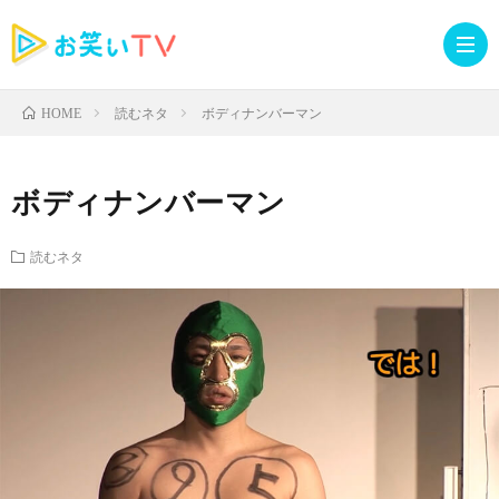
読むネタ
ボディナンバーマン
HOME
記
ボディナンバーマン
事
人
読むネタ
TOP
気
お
記
知
ラ
事
ら
イ
読
せ・
ブ
む
イ