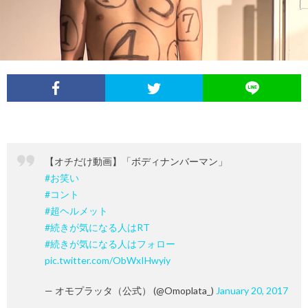
イ
レ
ネ
ン
お
ベ
ポ
タ
タ
笑
ン
ー
ビ
い
ト
ト
ュ
芸
【オチだけ動画】「ボディナンバーマン」
情
ー
人
#お笑い
#コント
報
列
#超ヘルメット
#続きが気になる人はRT
#続きが気になる人はフォロー
伝
pic.twitter.com/ObWxIHwyiy
— オモプラッタ（公式） (@Omoplata_)
January 20, 2017