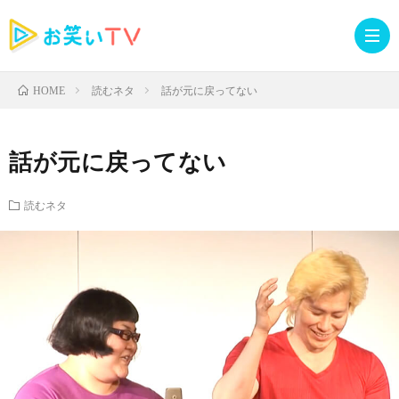
読むネタ
話が元に戻ってない
HOME
記
話が元に戻ってない
事
人
読むネタ
TOP
気
お
記
知
ラ
事
ら
イ
読
せ・
ブ
む
イ