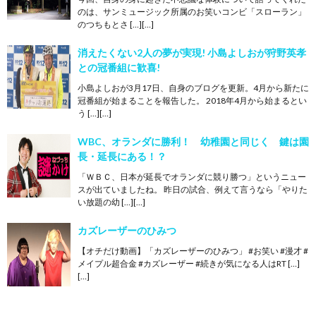
のは、サンミュージック所属のお笑いコンビ「スローラン」
のつちもとさ […][…]
消えたくない2人の夢が実現! 小島よしおが狩野英孝
との冠番組に歓喜!
小島よしおが3月17日、自身のブログを更新。4月から新たに
冠番組が始まることを報告した。 2018年4月から始まるとい
う […][…]
WBC、オランダに勝利！ 幼稚園と同じく 鍵は園
長・延長にある！？
「ＷＢＣ、日本が延長でオランダに競り勝つ」というニュー
スが出ていましたね。 昨日の試合、例えて言うなら「やりた
い放題の幼 […][…]
カズレーザーのひみつ
【オチだけ動画】「カズレーザーのひみつ」 #お笑い #漫才 #
メイプル超合金 #カズレーザー #続きが気になる人はRT […]
[…]