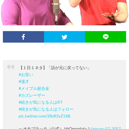
イ
レ
ネ
ン
お
ベ
ポ
タ
タ
笑
ン
ー
ビ
い
ト
ト
ュ
芸
【１日１ネタ】「話が元に戻ってない」
情
ー
人
#お笑い
#漫才
報
列
#メイプル超合金
#カズレーザー
#続きが気になる人はRT
伝
#続きが気になる人はフォロー
pic.twitter.com/28zR3yZ1XB
— オモプラッタ（公式） (@Omoplata_)
January 17, 2017