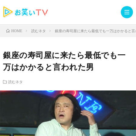
読むネタ
銀座の寿司屋に来たら最低でも一万はかかると言
HOME
記
銀座の寿司屋に来たら最低でも一
事
人
万はかかると言われた男
TOP
気
お
読むネタ
記
知
ラ
事
ら
イ
読
せ・
ブ
む
イ