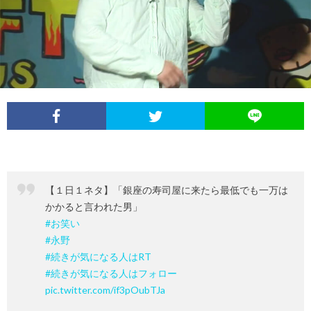
イ
レ
ネ
ン
お
ベ
ポ
タ
タ
笑
ン
ー
ビ
い
ト
ト
ュ
芸
情
ー
人
【１日１ネタ】「銀座の寿司屋に来たら最低でも一万は
報
かかると言われた男」
列
#お笑い
#永野
伝
#続きが気になる人はRT
#続きが気になる人はフォロー
pic.twitter.com/if3pOubTJa