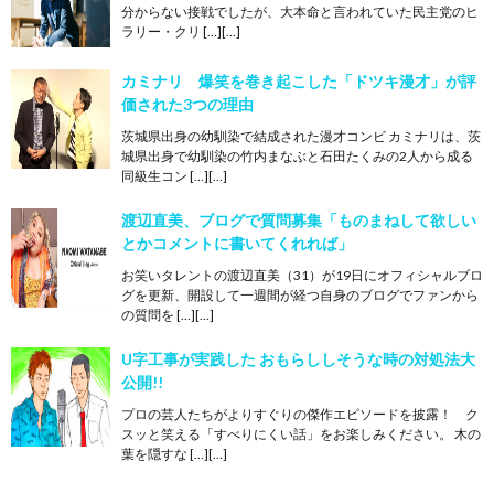
分からない接戦でしたが、大本命と言われていた民主党のヒ
ラリー・クリ […][…]
カミナリ 爆笑を巻き起こした「ドツキ漫才」が評
価された3つの理由
茨城県出身の幼馴染で結成された漫才コンビ カミナリは、茨
城県出身で幼馴染の竹内まなぶと石田たくみの2人から成る
同級生コン […][…]
渡辺直美、ブログで質問募集「ものまねして欲しい
とかコメントに書いてくれれば」
お笑いタレントの渡辺直美（31）が19日にオフィシャルブロ
グを更新、開設して一週間が経つ自身のブログでファンから
の質問を […][…]
U字工事が実践した おもらししそうな時の対処法大
公開!!
プロの芸人たちがよりすぐりの傑作エピソードを披露！ ク
スッと笑える「すべりにくい話」をお楽しみください。 木の
葉を隠すな […][…]