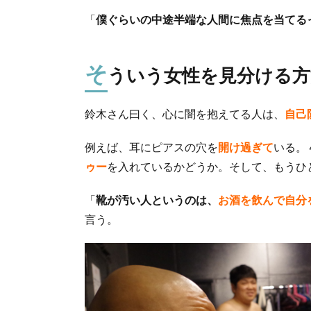
「
僕ぐらいの中途半端な人間に焦点を当てる
そ
ういう女性を見分ける方
鈴木さん曰く、心に闇を抱えてる人は、
自己
例えば、耳にピアスの穴を
開け過ぎて
いる。
ゥー
を入れているかどうか。そして、もうひ
「
靴が汚い人というのは、
お酒を飲んで自分
言う。