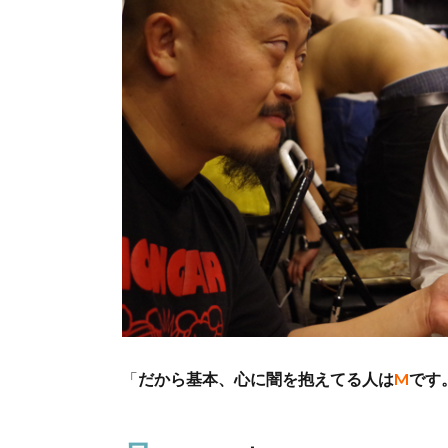
「
だから基本、心に闇を抱えてる人は
M
です