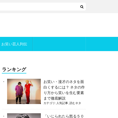
お笑い芸人列伝
ランキング
お笑い・漫才のネタを面
白くするには？ ネタの作
り方から笑いを生む要素
まで徹底解説
カテゴリ:
人気記事
,
読むネタ
「いじられたら怒る５０