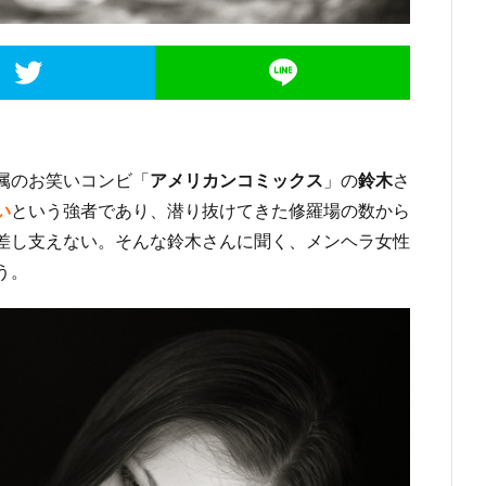
属のお笑いコンビ「
アメリカンコミックス
」の
鈴木
さ
い
という強者であり、潜り抜けてきた修羅場の数から
差し支えない。そんな鈴木さんに聞く、メンヘラ女性
う。