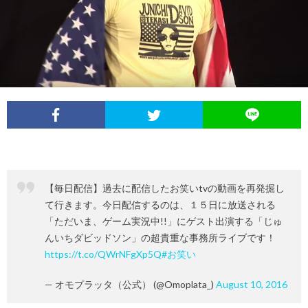
イ
レ
ネ
ン
お
ベ
ポ
タ
タ
笑
ン
ー
ビ
い
ト
ト
ュ
芸
情
ー
人
【毎日配信】過去に配信したお笑いtvの動画を再発掘し
報
て行きます。今日配信するのは、１５日に放送される
列
「ただいま、ゲーム実況中!!」にゲスト出演する「じゅ
んいちダビッドソン」の超貴重な事務所ライブです！
伝
https://t.co/QWrNFgXp5Q
#お笑い
— オモプラッタ（公式） (@Omoplata_)
August 10, 2016