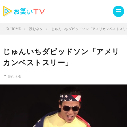
読むネタ
じゅんいちダビッドソン「アメリカンベストスリ
HOME
記
じゅんいちダビッドソン「アメリ
事
人
カンベストスリー」
TOP
気
お
読むネタ
記
知
ラ
事
ら
イ
読
せ・
ブ
む
イ