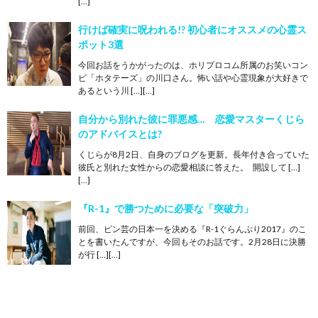
[…]
行けば確実に呪われる!? 初心者にオススメの心霊ス
ポット3選
今回お話をうかがったのは、ホリプロコム所属のお笑いコン
ビ「ホタテーズ」の川口さん。怖い話や心霊現象が大好きで
あるという川 […][…]
自分から別れた彼に罪悪感… 恋愛マスターくじら
のアドバイスとは?
くじらが8月2日、自身のブログを更新。長年付き合っていた
彼氏と別れた女性からの恋愛相談に答えた。 開設して […]
[…]
『R-1』で勝つために必要な「突破力」
前回、ピン芸の日本一を決める『R-1ぐらんぷり2017』のこ
とを書いたんですが、今回もそのお話です。2月28日に決勝
が行 […][…]