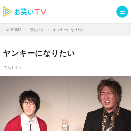
読むネタ
ヤンキーになりたい
HOME
記
ヤンキーになりたい
事
人
読むネタ
TOP
気
お
記
知
ラ
事
ら
イ
読
せ・
ブ
む
イ