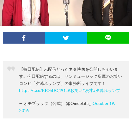
イ
レ
ネ
ン
お
ベ
ポ
タ
タ
笑
ン
ー
ビ
い
ト
ト
ュ
芸
【毎日配信】未配信だったネタ映像を公開しちゃいま
情
ー
人
す。今日配信するのは、サンミュージック所属のお笑い
コンビ「夕暮れランプ」の事務所ライブです！
報
列
https://t.co/KIOhDQ491L
#お笑い
#漫才
#夕暮れランプ
— オモプラッタ（公式） (@Omoplata_)
October 19,
伝
2016