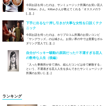
今回お話を伺ったのは、サンミュージック所属のお笑い芸人
「Kittan」さん。Kittanさんが教えてくれる「オススメのラ
[…][…]
下手に出るな!? 押し引きが大事な女性を口説くテク
ニック
今回お話を伺ったのは、ホリプロコム所属のお笑いコンビ
「ヤングウッズ」の山城さん。お笑い界の中では貴重なボル
ダリング芸人で […][…]
自分がベッキー騒動の原因だった!? 不運すぎる芸人
の数奇な人生（後編）
「入った事務所が全て潰れ、組んだコンビは全て解散する」
という、不運過ぎる芸人人生を歩んできたサンミュージック
所属のお笑い […][…]
ランキング