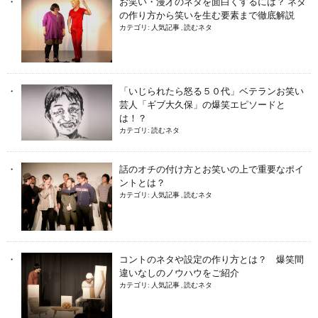
お笑い・漫才のネタを面白くするには？ ネタ
の作り方から笑いを生む要素まで徹底解説
カテゴリ:
人気記事
,
読むネタ
「いじられたら怒る５０代」ベテランお笑い
芸人「ギブ大久保」の爆笑エピソードと
は！？
カテゴリ:
読むネタ
話のオチの付け方とお笑いの上で重要なポイ
ントとは？
カテゴリ:
人気記事
,
読むネタ
コントのネタや設定の作り方とは？ 爆笑間
違いなしのノウハウをご紹介
カテゴリ:
人気記事
,
読むネタ