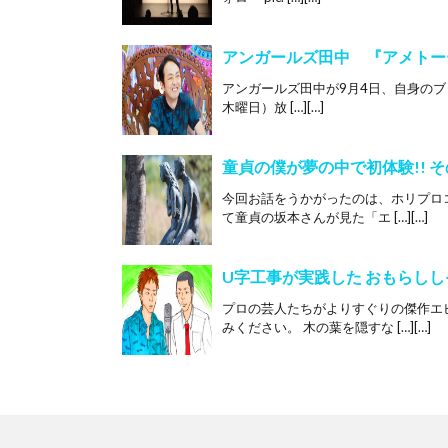
アンガールズ田中 『アメトー
アンガールズ田中が9月4日、自身のブ
木曜日）放 […][…]
童貞の僕が夢の中で初体験!! そ
今回お話をうかがったのは、ホリプロ
て童貞の坂本さんが見た「エ […][…]
U字工事が実践した おもらしし
プロの芸人たちがよりすぐりの傑作エ
みください。 木の葉を隠すな […][…]