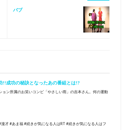
バブ
功!!成功の秘訣となったあの番組とは!?
ション所属のお笑いコンビ「やさしい雨」の吉本さん。何の運動
#漫才 #あま福 #続きが気になる人はRT #続きが気になる人はフ