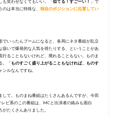
しも笑わせなくてもいい。「
似てる！すごーい！
」で
うのは本当に特殊な、
独自のポジションに位置してい
形でいったんブームになると、各局にネタ番組が乱立
な扱いで爆発的な人気を得たりする、ということがあ
流行ることもないけれど、廃れることもない。ものま
る。「
ものすごく盛り上がることもなければ、ものす
ャンルなんですね。
まして。ものまね番組はたくさんあるんですが、今田
テレビ系のこの番組は、MCと出演者の絡みも面白
ろがたくさんありました。