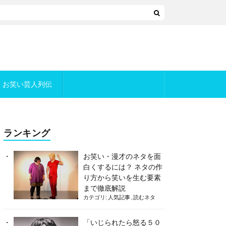
お笑い芸人列伝
ランキング
お笑い・漫才のネタを面
白くするには？ ネタの作
り方から笑いを生む要素
まで徹底解説
カテゴリ:
人気記事
,
読むネタ
「いじられたら怒る５０