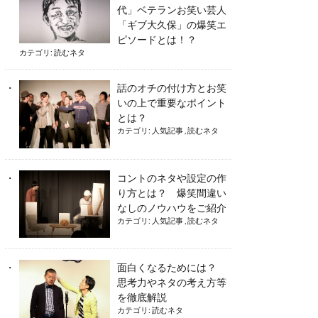
代」ベテランお笑い芸人
「ギブ大久保」の爆笑エ
ピソードとは！？
カテゴリ:
読むネタ
話のオチの付け方とお笑
いの上で重要なポイント
とは？
カテゴリ:
人気記事
,
読むネタ
コントのネタや設定の作
り方とは？ 爆笑間違い
なしのノウハウをご紹介
カテゴリ:
人気記事
,
読むネタ
面白くなるためには？
思考力やネタの考え方等
を徹底解説
カテゴリ:
読むネタ