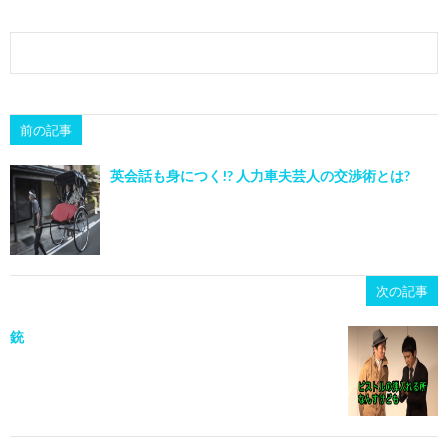
前の記事
英会話も身につく!? 人力車夫芸人の交渉術とは?
次の記事
銃