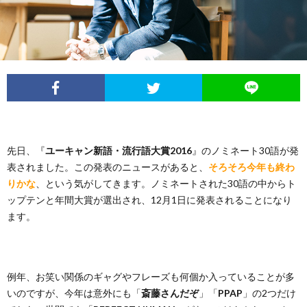
イ
レ
ネ
ン
お
ベ
ポ
タ
タ
笑
ン
ー
ビ
い
ト
ト
ュ
芸
先日、『
ユーキャン新語・流行語大賞2016
』のノミネート30語が発
情
表されました。この発表のニュースがあると、
そろそろ今年も終わ
ー
人
りかな
、という気がしてきます。ノミネートされた30語の中からト
ップテンと年間大賞が選出され、12月1日に発表されることになり
報
列
ます。
伝
例年、お笑い関係のギャグやフレーズも何個か入っていることが多
いのですが、今年は意外にも「
斎藤さんだぞ
」「
PPAP
」の2つだけ