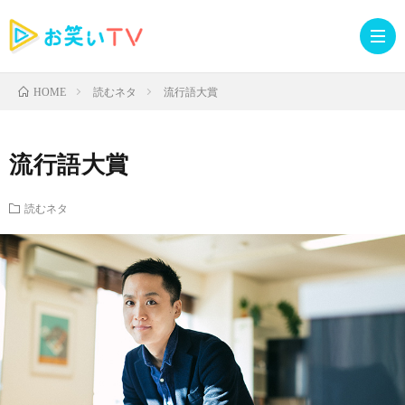
読むネタ
流行語大賞
HOME
記
流行語大賞
事
人
読むネタ
TOP
気
お
記
知
ラ
事
ら
イ
読
せ・
ブ
む
イ