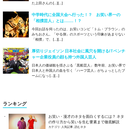
た上田さんの […][…]
中学時代に全国大会へ行った！？ お笑い界一の
「相撲芸人」とは………！？
今回お話を伺ったのは、お笑いコンビ「トム・ブラウン」の
みちおさん。「やる側」のスポーツという印象があまりない
「相撲」で、 […][…]
厚切りジェイソン 日本社会に風穴を開けるITベンチ
ャー企業役員の顔も持つ外国人芸人
日本人の価値観を揺さぶる「黒船芸人」 数年前、お笑い界で
日本人と外国人の血を引く「ハーフ芸人」がちょっとしたブ
ームになっ […][…]
ランキング
お笑い・漫才のネタを面白くするには？ ネタ
の作り方から笑いを生む要素まで徹底解説
カテゴリ:
人気記事
,
読むネタ