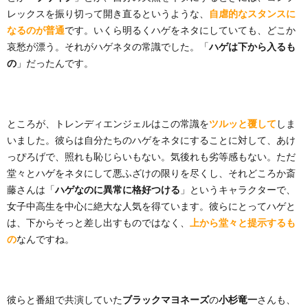
レックスを振り切って開き直るというような、
自虐的なスタンスに
なるのが普通
です。いくら明るくハゲをネタにしていても、どこか
哀愁が漂う。それがハゲネタの常識でした。「
ハゲは下から入るも
の
」だったんです。
ところが、トレンディエンジェルはこの常識を
ツルッと覆して
しま
いました。彼らは自分たちのハゲをネタにすることに対して、あけ
っぴろげで、照れも恥じらいもない。気後れも劣等感もない。ただ
堂々とハゲをネタにして悪ふざけの限りを尽くし、それどころか斎
藤さんは「
ハゲなのに異常に格好つける
」というキャラクターで、
女子中高生を中心に絶大な人気を得ています。彼らにとってハゲと
は、下からそっと差し出すものではなく、
上から堂々と提示するも
の
なんですね。
彼らと番組で共演していた
ブラックマヨネーズ
の
小杉竜一
さんも、