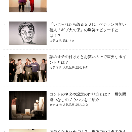
「いじられたら怒る５０代」ベテランお笑い
芸人「ギブ大久保」の爆笑エピソードと
は！？
カテゴリ:
読むネタ
話のオチの付け方とお笑いの上で重要なポイ
ントとは？
カテゴリ:
人気記事
,
読むネタ
コントのネタや設定の作り方とは？ 爆笑間
違いなしのノウハウをご紹介
カテゴリ:
人気記事
,
読むネタ
面白くなるためには？ 思考力やネタの考え