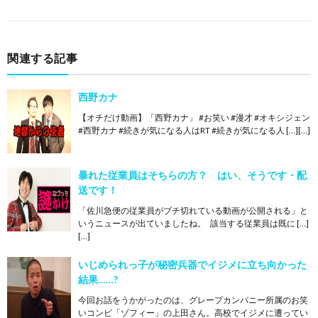
関連する記事
西野カナ
【オチだけ動画】「西野カナ」 #お笑い #漫才 #オキシジェン
#西野カナ #続きが気になる人はRT #続きが気になる人 […][…]
暴れた従業員はそちらの方？ はい、そうです・配
送です！
「佐川急便の従業員がブチ切れている動画が公開される」と
いうニュースが出ていましたね。 該当する従業員は既に […]
[…]
いじめられっ子が秘密兵器でイジメに立ち向かった
結果……?
今回お話をうかがったのは、グレープカンパニー所属のお笑
いコンビ「ゾフィー」の上田さん。高校でイジメに遭ってい