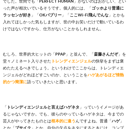
でした。世間でも「
PERFECT HUMAN
」がないのはおかしい、とい
った声が相次いでいるそうです。個人的には、「
ゴッホより普通に
ラッセンが好き
」「
OKバブリー
」「
ここWi-Fi飛んでんな
」とかも
入れてほしかった気もしますが、世の中お笑いだけで動いているわ
けではないですから、仕方がないことかもしれません。
むしろ、世界的大ヒットの「
PPAP
」と並んで、「
斎藤さんだぞ
」を
堂々ノミネート入りさせた
トレンディエンジェル
の快挙をまずは褒
めたたえるべきでしょう。というわけでここからは、トレンディエ
ンジェルがどれほどすごいのか、ということを
ハゲあがるほど情熱
的かつ簡潔に
語っていきたいと思います。
「
トレンディエンジェルと言えばハゲネタ
」っていうイメージがあ
るじゃないですか。でも、彼らのやっているハゲネタは、今までの
芸人がやってきたものとは
根本的に違う
んですよね。普通「
ハゲ
」
とか「
ブサイク
」とか、自分の欠点をネタにするときには、コンプ