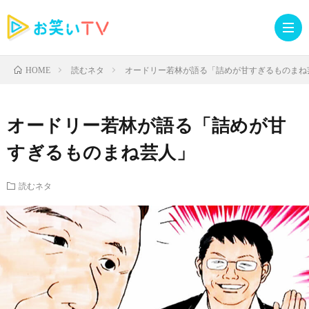
読むネタ
オードリー若林が語る「詰めが甘すぎるものまね
HOME
記
オードリー若林が語る「詰めが甘
事
人
すぎるものまね芸人」
TOP
気
お
読むネタ
記
知
ラ
事
ら
イ
読
せ・
ブ
む
イ