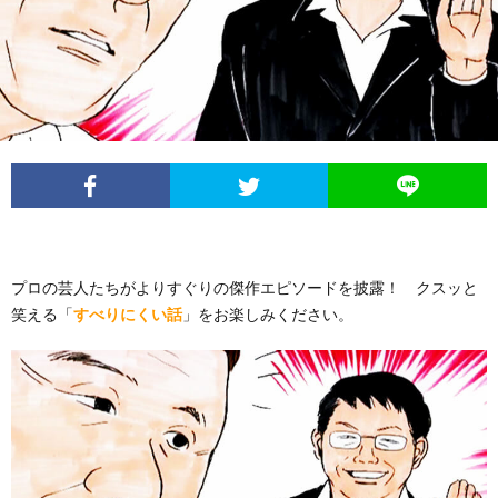
イ
レ
ネ
ン
お
ベ
ポ
タ
タ
笑
ン
ー
ビ
い
ト
ト
ュ
芸
情
ー
人
プロの芸人たちがよりすぐりの傑作エピソードを披露！ クスッと
笑える「
すべりにくい話
」をお楽しみください。
報
列
伝