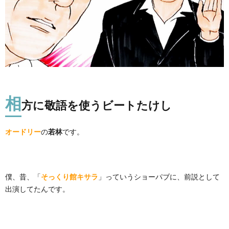
相
方に敬語を使うビートたけし
オードリー
の
若林
です。
僕、昔、「
そっくり館キサラ
」っていうショーパブに、前説として
出演してたんです。