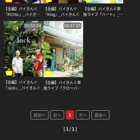
【全編】バイきんぐ単
【全編】バイきんぐ
【全編】バイきんぐ
独ライブ「ハート」_バ
「King」_バイきんぐ
「ROYAL」_バイきん
イきんぐ
ぐ
00:55:54
00:57:35
【全編】バイきんぐ
【全編】バイきんぐ単
「Jack」_バイきんぐ
独ライブ「クローバ
ー」_バイきんぐ
最初へ
前へ
1
次へ
最後へ
[ 1 / 1 ]