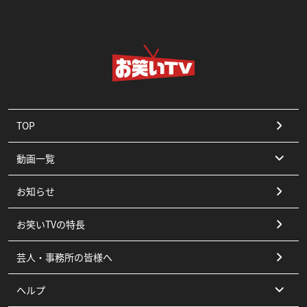
TOP
動画一覧
お知らせ
コント
お笑いTVの特長
漫才
芸人・事務所の皆様へ
ピン
ヘルプ
その他