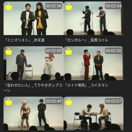
00:02:36
00:02:54
「ミニマリスト」_弁天湯
「カンガルー」_突貫コイル
00:02:05
00:02:50
「会わせたい人」_てりやきポップコ
「メイド喫茶」_コイヌマン
ーン
00:02:49
00:02:07