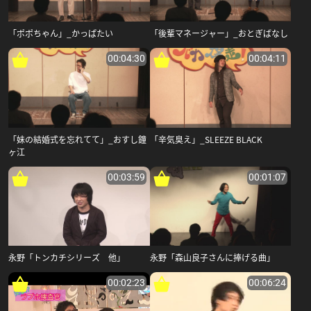
「ポポちゃん」_かっぱたい
「後輩マネージャー」_おとぎばなし
00:04:30
00:04:11
「妹の結婚式を忘れてて」_おすし鐘
「辛気臭え」_SLEEZE BLACK
ヶ江
00:03:59
00:01:07
永野「トンカチシリーズ 他」
永野「森山良子さんに捧げる曲」
00:02:23
00:06:24