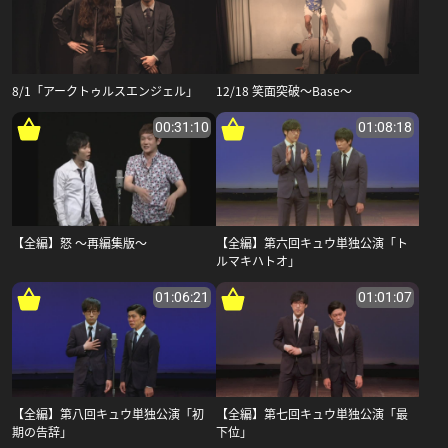
8/1「アークトゥルスエンジェル」
12/18 笑面突破～Base～
00:31:10
01:08:18
【全編】怒 ～再編集版～
【全編】第六回キュウ単独公演「ト
ルマキハトオ」
01:06:21
01:01:07
【全編】第八回キュウ単独公演「初
【全編】第七回キュウ単独公演「最
期の告辞」
下位」