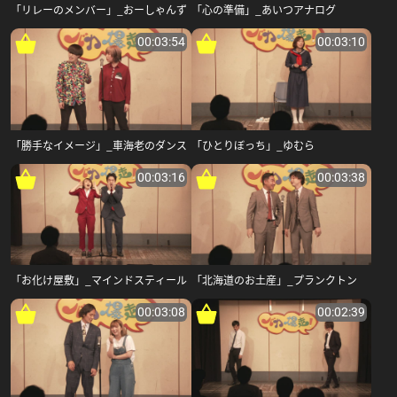
「リレーのメンバー」_おーしゃんず
「心の準備」_あいつアナログ
00:03:54
00:03:10
「勝手なイメージ」_車海老のダンス
「ひとりぼっち」_ゆむら
00:03:16
00:03:38
「お化け屋敷」_マインドスティール
「北海道のお土産」_プランクトン
00:03:08
00:02:39