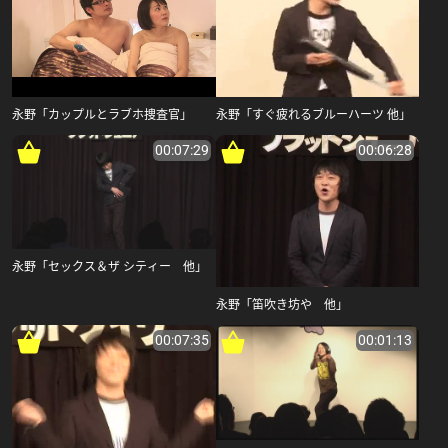
永野「カップルとラブホ捜査官」
永野「すぐ疲れるブルーハーツ 他」
00:07:29
00:06:28
永野「セックス＆ザ シティー 他」
永野「笛吹き坊や 他」
00:07:35
00:01:13