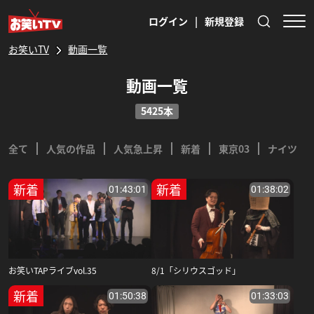
ログイン
|
新規登録
お笑いTV
動画一覧
動画一覧
5425本
全て
人気の作品
人気急上昇
新着
東京03
ナイツ
新着
新着
01:43:01
01:38:02
お笑いTAPライブvol.35
8/1「シリウスゴッド」
新着
01:50:38
01:33:03