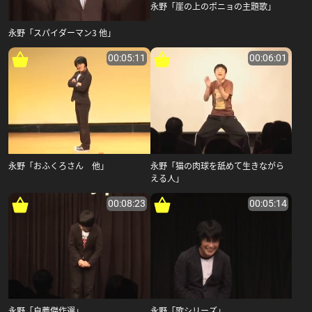
永野「崖の上のポニョの主題歌」
永野「スパイダーマン3 他」
00:05:11
00:06:01
永野「おふくろさん 他」
永野「猫の肉球を舐めて生きながら
える人」
00:08:23
00:05:14
永野「自薦傑作選」
永野「歌シリーズ」