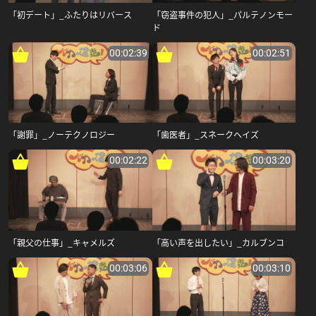
「初デート」_ふたりはリバース
「窃盗事件の犯人」_パルテノンモー
ド
00:02:39
00:02:51
「謝罪」_ノーテクノロジー
「歯医者」_スネークヘイズ
00:02:22
00:03:20
「親父の仕事」_キャメルズ
「高い声を出したい」_カルブンコ
00:03:06
00:03:10