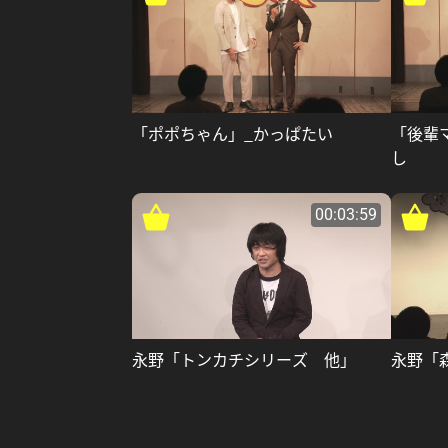
「ポポちゃん」_かっぱたい
「後輩
し
00:03:59
永野「トンカチシリーズ 他」
永野「