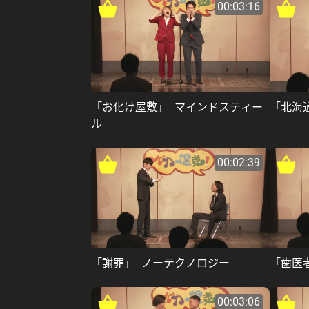
00:03:16
「お化け屋敷」_マインドスティー
「北海
ル
00:02:39
「謝罪」_ノーテクノロジー
「歯医
00:03:06