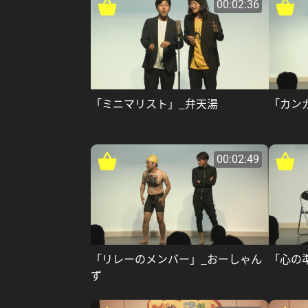
00:02:36
「ミニマリスト」_弁天湯
「カン
00:02:49
「リレーのメンバー」_おーしゃん
「心の
ず