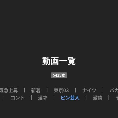
動画一覧
5425本
気急上昇
新着
東京03
ナイツ
バ
コント
漫才
ピン芸人
漫談