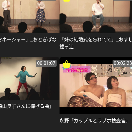
マネージャー」_おとぎばな
「妹の結婚式を忘れてて」_おす
鐘ヶ江
00:01:07
00:02:23
森山良子さんに捧げる曲」
永野「カップルとラブホ捜査官」