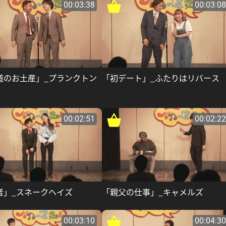
00:03:38
00:03:08
道のお土産」_プランクトン
「初デート」_ふたりはリバース
00:02:51
00:02:22
者」_スネークヘイズ
「親父の仕事」_キャメルズ
00:03:10
00:04:30