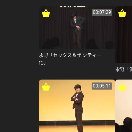
00:07:29
永野「セックス＆ザ シティー
他」
永野「
00:05:11