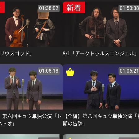
着
新着
01:38:02
01:50:38
シリウスゴッド」
8/1「アークトゥルスエンジェル
01:08:18
01:06:21
】第六回キュウ単独公演「ト
【全編】第八回キュウ単独公演「
ハトオ」
期の告辞」