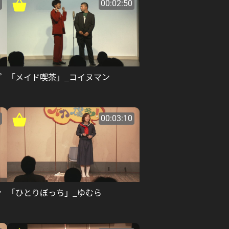
00:02:50
プ
「メイド喫茶」_コイヌマン
00:03:10
ン
「ひとりぼっち」_ゆむら