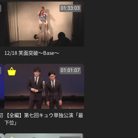
01:33:03
」
12/18 笑面突破～Base～
01:01:07
初
【全編】第七回キュウ単独公演「最
下位」