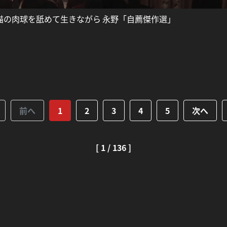
猫の肉球を舐めて生きながら
永野「自薦傑作選」
」
前へ
1
2
3
4
5
次へ
[ 1 / 136 ]