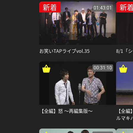
新着
新
01:43:01
お笑いTAPライブvol.35
8/1「
00:31:10
【全編】怒 ～再編集版～
【全編
ルマキ