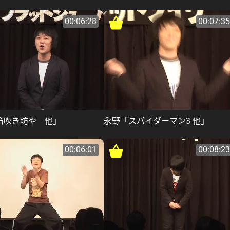
00:06:28
00:07:35
笛吹き坊や 他」
永野「スパイダーマン3 他」
00:06:01
00:08:23