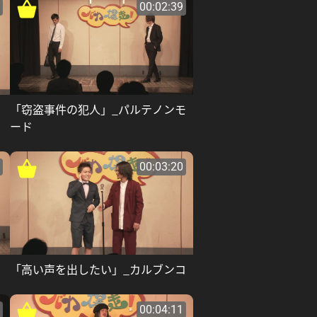
00:02:39
「窃盗事件の犯人」_パルテノンモ
ード
00:03:20
「高い声を出したい」_カルブンコ
00:04:11