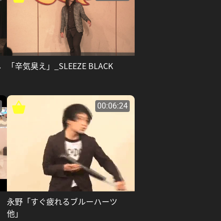
し
「辛気臭え」_SLEEZE BLACK
00:06:24
永野「すぐ疲れるブルーハーツ
他」