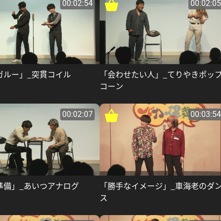
00:02:54
00:02:05
ガルー」_突貫コイル
「会わせたい人」_てりやきポッ
コーン
00:02:07
00:03:54
準備」_あいつアナログ
「勝手なイメージ」_車海老のダ
ス