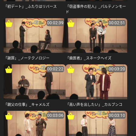
「初デート」_ふたりはリバース
「窃盗事件の犯人」_パルテノンモー
ド
00:02:39
00:02:51
「謝罪」_ノーテクノロジー
「歯医者」_スネークヘイズ
00:02:22
00:03:20
「親父の仕事」_キャメルズ
「高い声を出したい」_カルブンコ
00:03:06
00:03:10