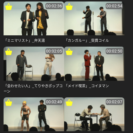
00:02:36
00:02:54
「ミニマリスト」_弁天湯
「カンガルー」_突貫コイル
00:02:05
00:02:50
「会わせたい人」_てりやきポップコ
「メイド喫茶」_コイヌマン
ーン
00:02:49
00:02:07