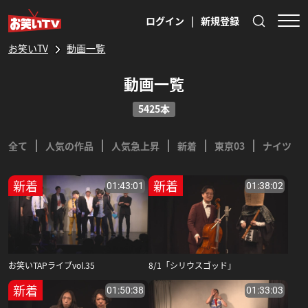
ログイン
|
新規登録
お笑いTV
動画一覧
動画一覧
5425本
全て
人気の作品
人気急上昇
新着
東京03
ナイツ
新着
新着
01:43:01
01:38:02
お笑いTAPライブvol.35
8/1「シリウスゴッド」
新着
01:50:38
01:33:03