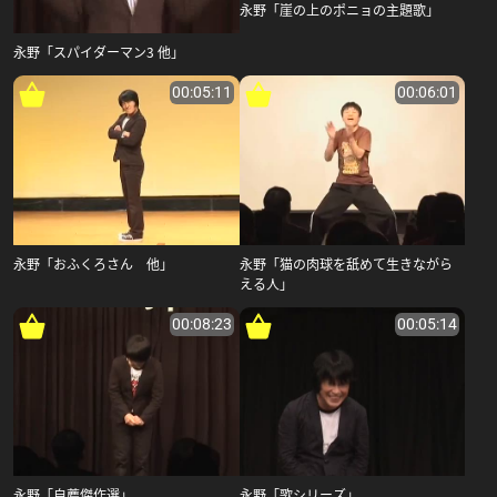
永野「崖の上のポニョの主題歌」
永野「スパイダーマン3 他」
00:05:11
00:06:01
永野「おふくろさん 他」
永野「猫の肉球を舐めて生きながら
える人」
00:08:23
00:05:14
永野「自薦傑作選」
永野「歌シリーズ」