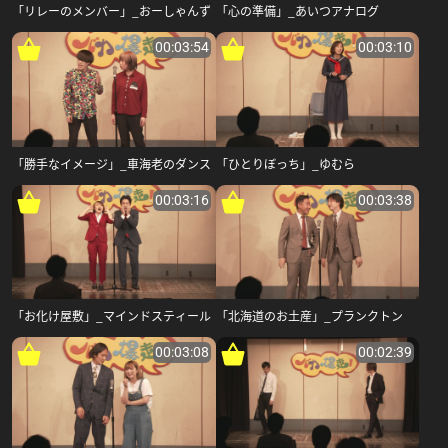
「リレーのメンバー」_おーしゃんず
「心の準備」_あいつアナログ
00:03:54
00:03:10
「勝手なイメージ」_車海老のダンス
「ひとりぼっち」_ゆむら
00:03:16
00:03:38
「お化け屋敷」_マインドスティール
「北海道のお土産」_プランクトン
00:03:08
00:02:39