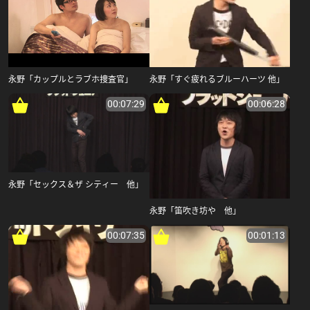
永野「カップルとラブホ捜査官」
永野「すぐ疲れるブルーハーツ 他」
00:07:29
00:06:28
永野「セックス＆ザ シティー 他」
永野「笛吹き坊や 他」
00:07:35
00:01:13