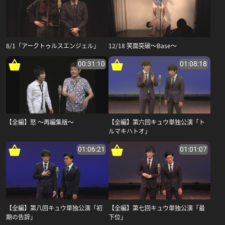
8/1「アークトゥルスエンジェル」
12/18 笑面突破～Base～
00:31:10
01:08:18
【全編】怒 ～再編集版～
【全編】第六回キュウ単独公演「ト
ルマキハトオ」
01:06:21
01:01:07
【全編】第八回キュウ単独公演「初
【全編】第七回キュウ単独公演「最
期の告辞」
下位」