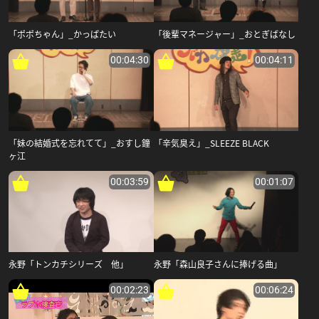
「ポポちゃん」_かっぱたい
「後輩マネージャー」_おとぎばなし
00:04:30
00:04:11
「妹の結婚式を忘れてて」_おすし鐘
「辛気臭え」_SLEEZE BLACK
ヶ江
00:03:59
00:01:07
永野「トンカチシリーズ 他」
永野「森山良子さんに捧げる曲」
00:02:23
00:06:24