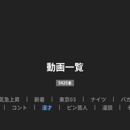
動画一覧
5425本
気急上昇
新着
東京03
ナイツ
バ
コント
漫才
ピン芸人
漫談