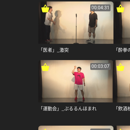
00:04:31
「医者」_激突
「酔拳
00:03:07
「運動会」_ぷるるんほまれ
「飲酒