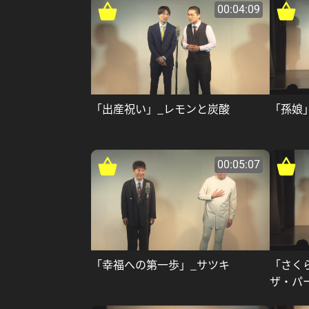
00:04:09
「出産祝い」_レモンと炭酸
「孫娘
00:05:07
「幸福への第一歩」_サツキ
「さく
ザ・パ