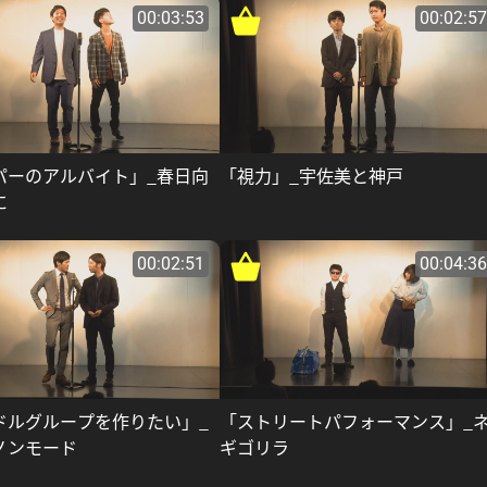
00:03:53
00:02:57
パーのアルバイト」_春日向
「視力」_宇佐美と神戸
に
00:02:51
00:04:36
ドルグループを作りたい」_
「ストリートパフォーマンス」_
ノンモード
ギゴリラ