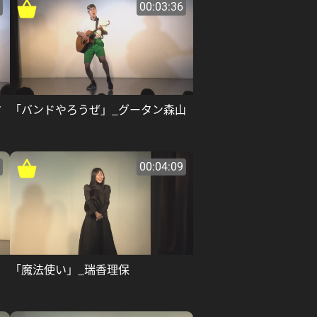
00:03:36
ク
「バンドやろうぜ」_グータン森山
00:04:09
「魔法使い」_瑞香理保