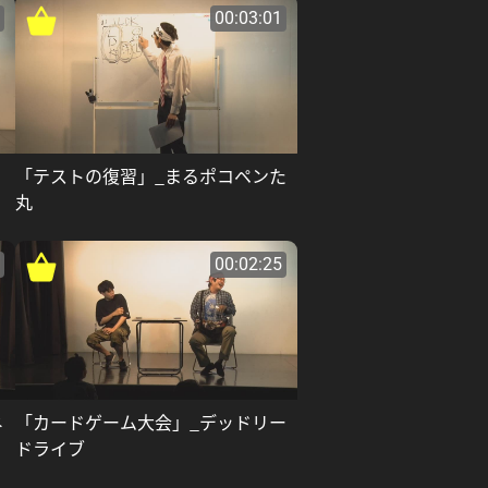
00:03:01
「テストの復習」_まるポコペンた
丸
00:02:25
ネ
「カードゲーム大会」_デッドリー
ドライブ