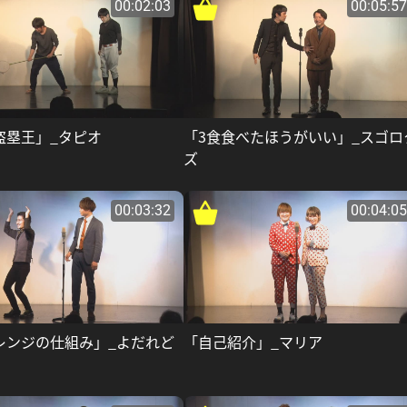
00:02:03
00:05:57
盗塁王」_タピオ
「3食食べたほうがいい」_スゴロ
ズ
00:03:32
00:04:05
レンジの仕組み」_よだれど
「自己紹介」_マリア