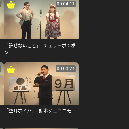
00:04:11
シ
「許せないこと」_チェリーボンボ
ン
00:03:24
「空耳ボイパ」_鈴木ジェロニモ