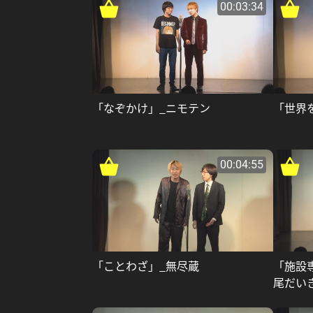
00:03:34
「なぞかけ」_ニモテン
「世界
00:04:55
「ことわざ」_無尽蔵
「施設
尾だい