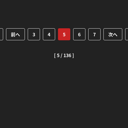
前へ
3
4
5
6
7
次へ
[ 5 / 136 ]