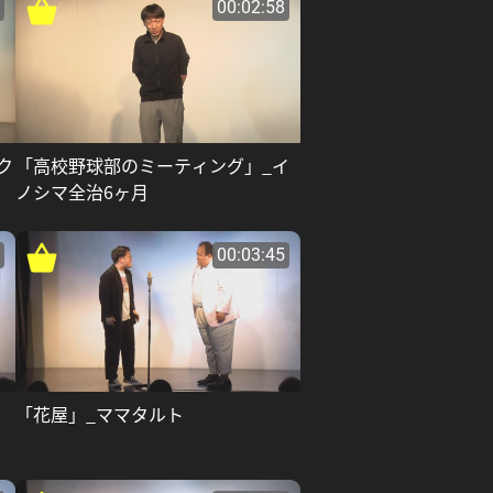
00:02:58
ク
「高校野球部のミーティング」_イ
ノシマ全治6ヶ月
00:03:45
「花屋」_ママタルト