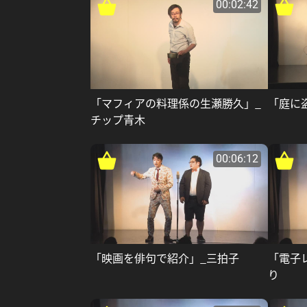
00:02:42
「マフィアの料理係の生瀬勝久」_
「庭に
チップ青木
00:06:12
「映画を俳句で紹介」_三拍子
「電子
り