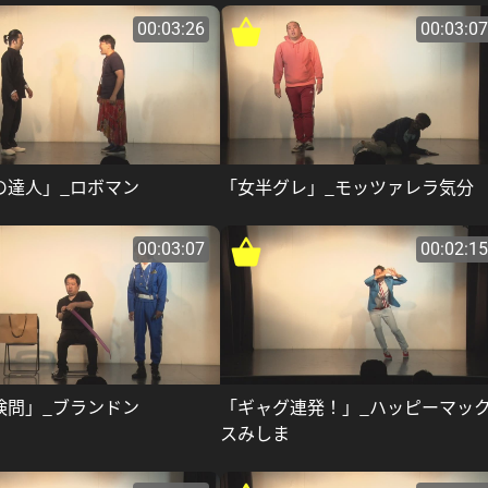
00:03:26
00:03:07
の達人」_ロボマン
「女半グレ」_モッツァレラ気分
00:03:07
00:02:15
検問」_ブランドン
「ギャグ連発！」_ハッピーマッ
スみしま