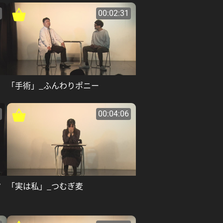
00:02:31
「手術」_ふんわりポニー
00:04:06
ク
「実は私」_つむぎ麦