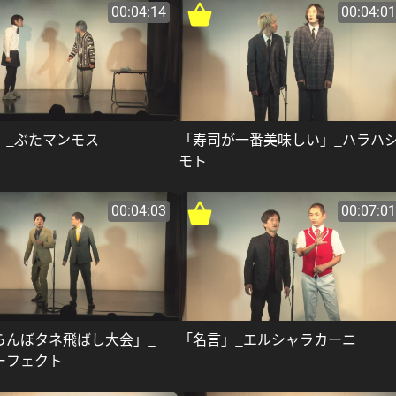
00:04:14
00:04:01
」_ぶたマンモス
「寿司が一番美味しい」_ハラハ
モト
00:04:03
00:07:01
らんぼタネ飛ばし大会」_
「名言」_エルシャラカーニ
ーフェクト