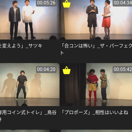
00:05:26
00:04:34
を変えよう」_サツキ
「合コンは怖い」_ザ・パーフェ
ト
00:04:20
00:05:42
専用コイン式トイレ」_鳥谷
「プロポーズ」_相性はいいよね
き