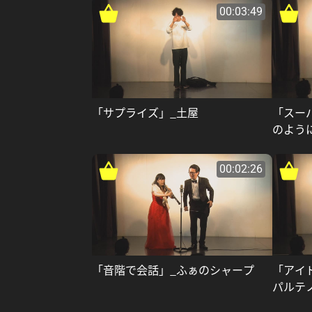
00:03:49
「サプライズ」_土屋
「スー
のよう
00:02:26
「音階で会話」_ふぁのシャープ
「アイ
パルテ