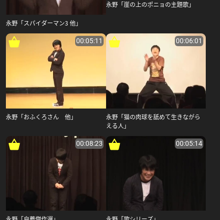
永野「崖の上のポニョの主題歌」
永野「スパイダーマン3 他」
00:05:11
00:06:01
永野「おふくろさん 他」
永野「猫の肉球を舐めて生きながら
える人」
00:08:23
00:05:14
永野「自薦傑作選」
永野「歌シリーズ」