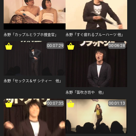
永野「カップルとラブホ捜査官」
永野「すぐ疲れるブルーハーツ 他」
00:07:29
00:06:28
永野「セックス＆ザ シティー 他」
永野「笛吹き坊や 他」
00:07:35
00:01:13