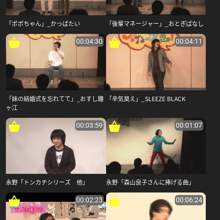
「ポポちゃん」_かっぱたい
「後輩マネージャー」_おとぎばなし
00:04:30
00:04:11
「妹の結婚式を忘れてて」_おすし鐘
「辛気臭え」_SLEEZE BLACK
ヶ江
00:03:59
00:01:07
永野「トンカチシリーズ 他」
永野「森山良子さんに捧げる曲」
00:02:23
00:06:24