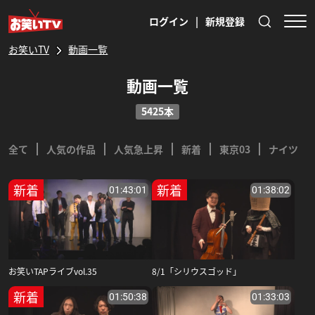
ログイン
|
新規登録
お笑いTV
動画一覧
動画一覧
5425本
全て
人気の作品
人気急上昇
新着
東京03
ナイツ
新着
新着
01:43:01
01:38:02
お笑いTAPライブvol.35
8/1「シリウスゴッド」
新着
01:50:38
01:33:03