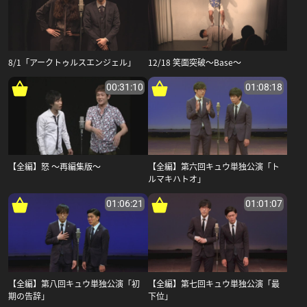
8/1「アークトゥルスエンジェル」
12/18 笑面突破～Base～
00:31:10
01:08:18
【全編】怒 ～再編集版～
【全編】第六回キュウ単独公演「ト
ルマキハトオ」
01:06:21
01:01:07
【全編】第八回キュウ単独公演「初
【全編】第七回キュウ単独公演「最
期の告辞」
下位」