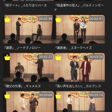
「初デート」_ふたりはリバース
「窃盗事件の犯人」_パルテノンモー
ド
00:02:39
00:02:51
「謝罪」_ノーテクノロジー
「歯医者」_スネークヘイズ
00:02:22
00:03:20
「親父の仕事」_キャメルズ
「高い声を出したい」_カルブンコ
00:03:06
00:03:10