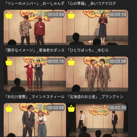
「リレーのメンバー」_おーしゃんず
「心の準備」_あいつアナログ
00:03:54
00:03:10
「勝手なイメージ」_車海老のダンス
「ひとりぼっち」_ゆむら
00:03:16
00:03:38
「お化け屋敷」_マインドスティール
「北海道のお土産」_プランクトン
00:03:08
00:02:39