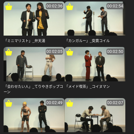
00:02:36
00:02:54
「ミニマリスト」_弁天湯
「カンガルー」_突貫コイル
00:02:05
00:02:50
「会わせたい人」_てりやきポップコ
「メイド喫茶」_コイヌマン
ーン
00:02:49
00:02:07