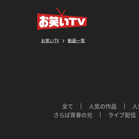
お笑いTV
動画一覧
全て
人気の作品
人
さらば青春の光
ライブ配信