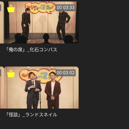
00:03:33
「俺の席」_化石コンパス
00:03:02
「怪談」_ランドスネイル