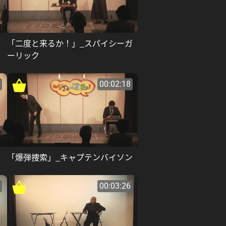
「二度と来るか！」_スパイシーガ
ーリック
00:02:18
「爆弾捜索」_キャプテンバイソン
00:03:26