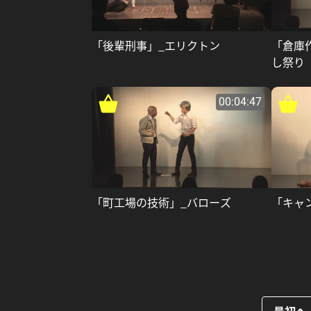
「後輩刑事」_エリクトン
「倉庫
し祭り
00:04:47
「町工場の技術」_バローズ
「キャ
最初へ