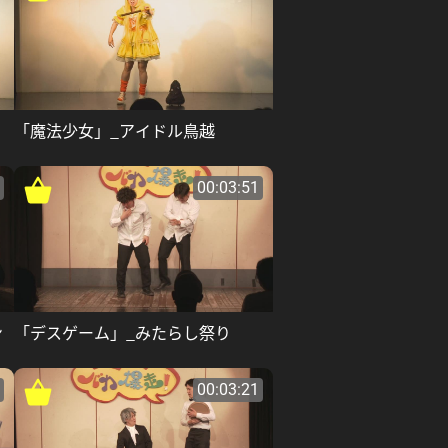
「魔法少女」_アイドル鳥越
00:03:51
ン
「デスゲーム」_みたらし祭り
00:03:21