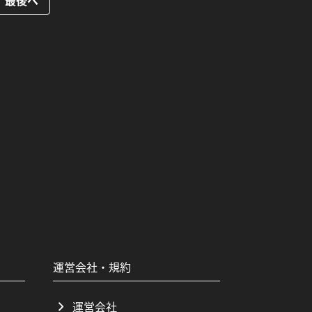
運営会社・規約
運営会社