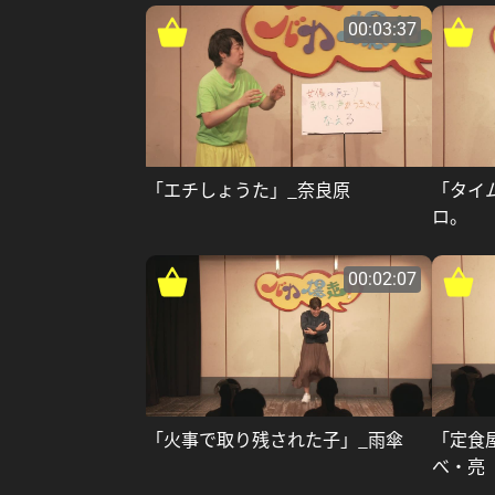
00:03:37
「エチしょうた」_奈良原
「タイ
ロ。
00:02:07
「火事で取り残された子」_雨傘
「定食
べ・亮