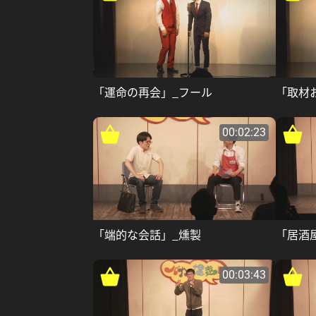
「運命の再会」_フール
「取材お
00:02:23
「端的な会話」_燻製
「居酒
00:03:43