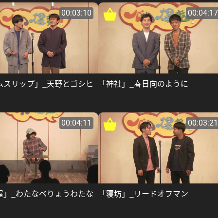
00:03:10
00:04:17
ムスリップ」_天野とゴシヒ
「神社」_春日向のように
00:04:11
00:03:21
屋」_わたなべりょうわたな
「寝坊」_リードオフマン