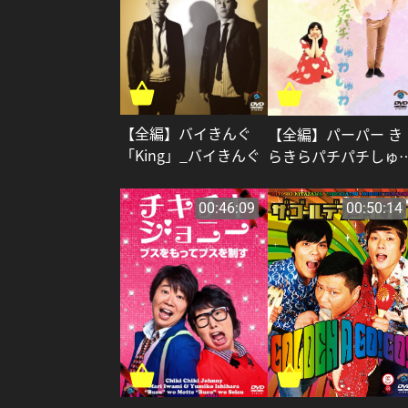
【全編】バイきんぐ
【全編】パーパー き
「King」_バイきんぐ
らきらパチパチしゅ
しゅわ_パーパー
00:46:09
00:50:14