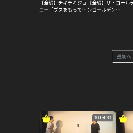
【全編】ザ・ゴール
【全編】チキチキジョ
ンゴールデン
ニー「ブスをもってブ
「GOLDEN A
スを刺す」_タイムマ
GO!GO!」
シーン3号
最初へ
00:04:31