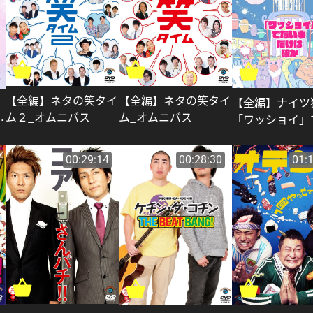
【全編】ネタの笑タイ
【全編】ネタの笑タイ
【全編】ナイツ
ム２_オムニバス
ム_オムニバス
「ワッショイ」
わ
事だけは確か_
00:29:14
00:28:30
01: