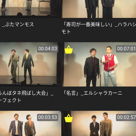
」_ぶたマンモス
「寿司が一番美味しい」_ハラハ
モト
00:04:03
00:07:01
らんぼタネ飛ばし大会」_
「名言」_エルシャラカーニ
ーフェクト
00:03:53
00:02:57