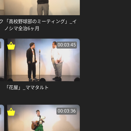
ク
「高校野球部のミーティング」_イ
ノシマ全治6ヶ月
00:03:45
「花屋」_ママタルト
00:03:36