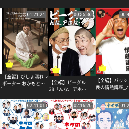
01:21:24
00:35:36
00:
【全編】びしょ濡れレ
【全編】パッシ
【全編】ビーグル
ポーター おかもとま
良の情熱講座_
38「んな、アホ
り?噛んだら濡れる、
ョン屋良
な・・・」_ハリウッ
笑いと涙の凱旋帰郷?_
ドザコシショウ
ハリウッドザコシショ
02:41:01
02:16:20
01:
ウ