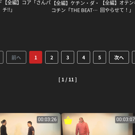
【全編】コア「さんパ
デ
【全編】オテン
【全編】ケチン・ダ・
チ!!」
回やらせて！」
コチン「THE BEAT
BANG!」
前へ
1
2
3
4
5
次へ
[ 1 / 11 ]
00:03:26
00:03:07