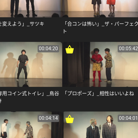
を変えよう」_サツキ
「合コンは怖い」_ザ・パーフェ
ト
00:04:20
00:05:42
専用コイン式トイレ」_鳥谷
「プロポーズ」_相性はいいよね
き
00:04:14
00:04:01