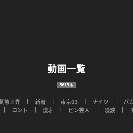
動画一覧
5619本
気急上昇
新着
東京03
ナイツ
バ
コント
漫才
ピン芸人
漫談