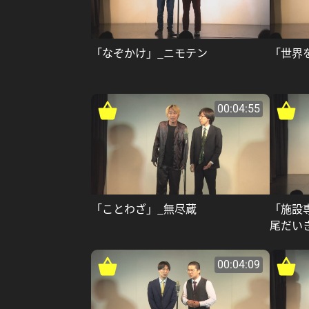
「なぞかけ」_ニモテン
「世界
00:04:55
「ことわざ」_無尽蔵
「施設
尾だい
00:04:09