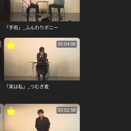
「手術」_ふんわりポニー
00:04:06
ク
「実は私」_つむぎ麦
00:02:58