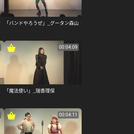
ク
「バンドやろうぜ」_グータン森山
00:04:09
「魔法使い」_瑞香理保
00:04:11