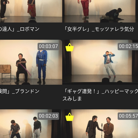
の達人」_ロボマン
「女半グレ」_モッツァレラ気分
00:03:07
00:02:15
検問」_ブランドン
「ギャグ連発！」_ハッピーマッ
スみしま
00:02:03
00:05:57