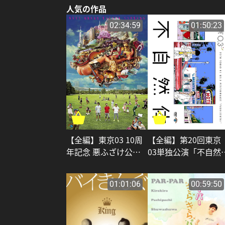
人気の作品
02:34:59
01:50:23
【全編】第20回東京
【全編】東京03 10周
03単独公演「不自然
年記念 悪ふざけ公演
体」_東京03
「タチの悪い流れ」_
東京03
01:01:06
00:59:50