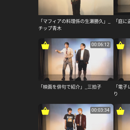
「マフィアの料理係の生瀬勝久」_
「庭に
チップ青木
00:06:12
「映画を俳句で紹介」_三拍子
「電子
り
00:03:34