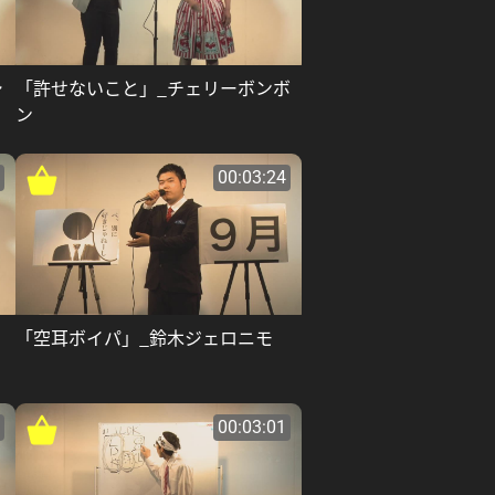
シ
「許せないこと」_チェリーボンボ
ン
00:03:24
「空耳ボイパ」_鈴木ジェロニモ
00:03:01