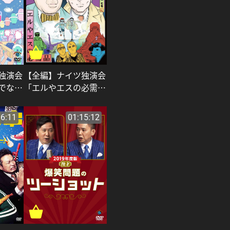
独演会
【全編】ナイツ独演会
でない
「エルやエスの必需
ナイツ
品」_ナイツ
16:11
01:15:12