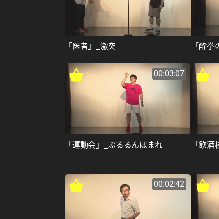
「医者」_激突
「酔拳
00:03:07
「運動会」_ぷるるんほまれ
「飲酒
00:02:42