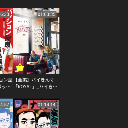
46:33
01:03:35
【全編】バイきんぐ
ョン屋
「ROYAL」_バイきん
パッシ
ぐ
24:57
01:14:14