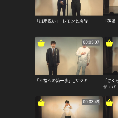
「出産祝い」_レモンと炭酸
「孫娘
00:05:07
「幸福への第一歩」_サツキ
「さく
ザ・パ
00:03:49