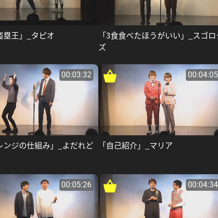
盗塁王」_タピオ
「3食食べたほうがいい」_スゴロ
ズ
00:03:32
00:04:05
レンジの仕組み」_よだれど
「自己紹介」_マリア
00:05:26
00:04:34