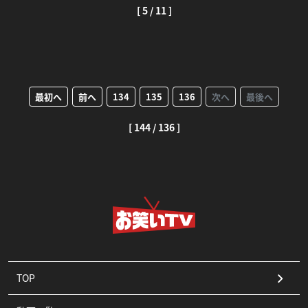
[ 5 / 11 ]
最初へ
前へ
134
135
136
次へ
最後へ
[ 144 / 136 ]
TOP