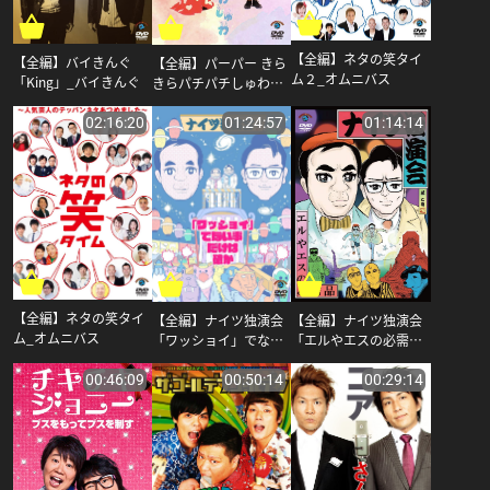
【全編】ネタの笑タイ
【全編】バイきんぐ
【全編】パーパー きら
ム２_オムニバス
「King」_バイきんぐ
きらパチパチしゅわし
ゅわ_パーパー
02:16:20
01:24:57
01:14:14
【全編】ネタの笑タイ
【全編】ナイツ独演会
【全編】ナイツ独演会
ム_オムニバス
「ワッショイ」でない
「エルやエスの必需
事だけは確か_ナイツ
品」_ナイツ
00:46:09
00:50:14
00:29:14