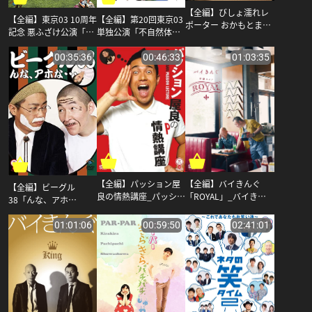
【全編】びしょ濡れレ
【全編】第20回東京03
【全編】東京03 10周年
ポーター おかもとま
単独公演「不自然体」_
記念 悪ふざけ公演「タ
り?噛んだら濡れる、笑
東京03
チの悪い流れ」_東京
いと涙の凱旋帰郷?_ハ
03
00:35:36
00:46:33
01:03:35
リウッドザコシショウ
【全編】バイきんぐ
【全編】パッション屋
【全編】ビーグル
「ROYAL」_バイきん
良の情熱講座_パッショ
38「んな、アホ
ぐ
ン屋良
な・・・」_ハリウッド
ザコシショウ
01:01:06
00:59:50
02:41:01