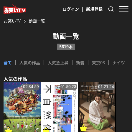
ログイン
|
新規登録
お笑いTV
動画一覧
動画一覧
5619本
全て
人気の作品
人気急上昇
新着
東京03
ナイツ
人気の作品
02:34:59
01:50:23
01:21:24