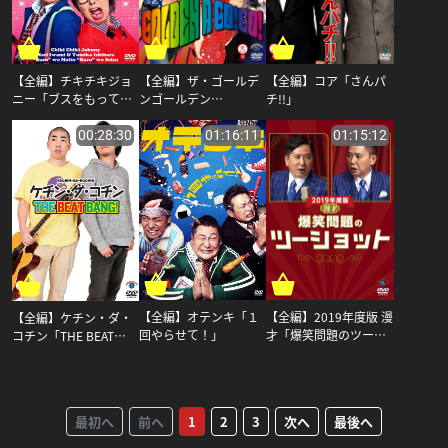
【全編】コア「さんパ
【全編】ザ・ゴールデ
【全編】チキチキジョ
チ!!」
ンゴールデン
ニー「ブスをもってブ
「GOLDEN A GO!GO!」
スを刺す」_タイムマシ
ーン3号
00:28:30
01:16:11
01:15:12
【全編】オテンキ「１
【全編】2019年度版 漫
【全編】ケチン・ダ・
回やらせて！」
才「爆笑問題のツーシ
コチン「THE BEAT
ョット」_爆笑問題
BANG!」
最初へ
前へ
1
2
3
次へ
最後へ